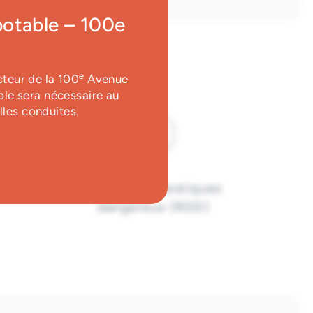
potable – 100e
e
cteur de la 100
Avenue
ble sera nécessaire au
lles conduites.
Résidus domestiques
dangereux (RDD)