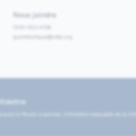
Nous joindre
(514) 453-4128
guichetunique@ndip.org
nfolettre
cevez le Moulin à paroles, l’infolettre mensuelle de la Vil