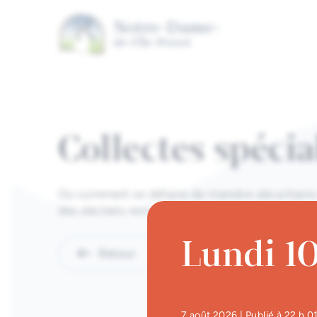
Aller au contenu principal
Collectes spécia
Ou comment se défaire de manière sécuritaire
des déchets non acceptés lors des collectes ré
Lundi 10
Retour
7 août 2026
| Publié à 22 h 0