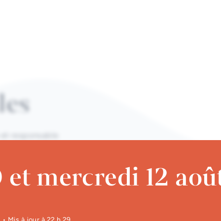
les
 et responsable
gulières.
 et mercredi 12 aoû
1
• Mis à jour à
22 h 29