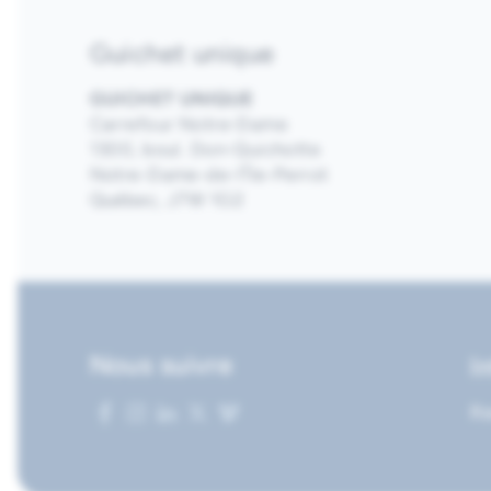
Guichet unique
GUICHET UNIQUE
Carrefour Notre-Dame
1300, boul. Don-Quichotte
Notre-Dame-de-l’Île-Perrot
Québec, J7W 1G2
Nous suivre
I
Re