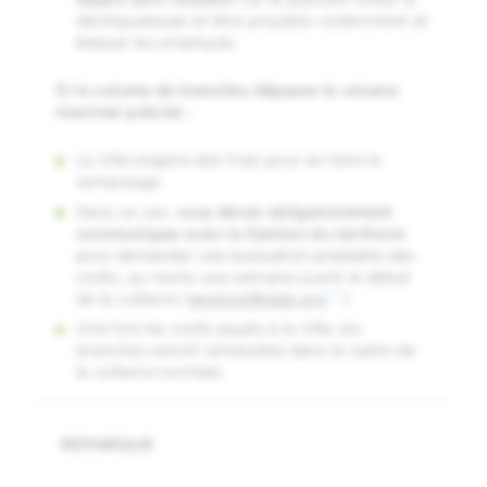
déchiqueteuse et être projetés violemment et
blesser les employés.
Si le volume de branches dépasse le volume
maximal précisé :
La Ville exigera des frais pour en faire le
ramassage.
Dans ce cas,
vous devez obligatoirement
communiquer avec la Gestion du territoire
pour demander une évaluation préalable des
coûts, au moins une semaine avant le début
de la collecte (
gestion@ndip.org
).
Une fois les coûts payés à la Ville, les
branches seront ramassées dans le cadre de
la collecte normale.
REMARQUE