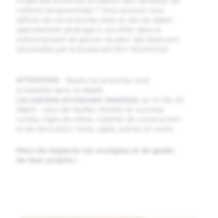
coupé des branches en dehors des semaines de
collecte programmées ? Vous pouvez vous
défaire de vos branches dans le site de dépôt
spécialement aménagé à cet effet dans le
stationnement de gravier du parc des Éperviers
(accessible par le boulevard Don-Quichotte).
ATTENTION
: Seules les branches sont
acceptées dans ce dépôt.
Les matières strictement interdites
sur le site de
dépôt : sacs de feuilles, bûches et souches,
cordes, tiges de métal, matériel de construction
et de rénovation, terre, sable, pierres et roche.
Merci de respecter les consignes et de garder
les lieux propres !