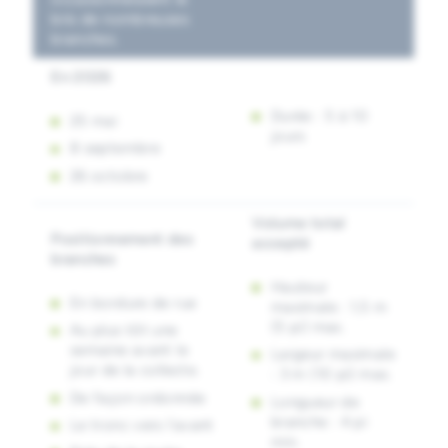
bris de nombreuses
branches.
En 2026
Durée : 5 à 10
25 mai
jours
8 septembre
26 octobre
Volume total
Positionnement des
accepté
branches
Hauteur
En bordure de rue
maximale : 1,5 m
(5 pi) max.
Au plus tôt une
semaine avant le
Largeur maximale
jour de la collecte.
: 3 m (10 pi) max.
De façon ordonnée
Longueur de
branche : 4 pi
Le tronc vers l’avant
min.