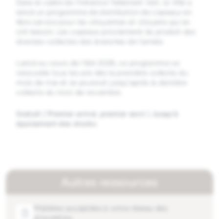
Dans le cadre de l'initiative Tellement Vert, la Ville a
lancé un programme de distribution de copeaux en
libre service pour les citoyennes et citoyens qui en
ont besoin. Les copeaux proviennent du produit des
diverses collectes des branches de l'année.
Lancé au cours de l'été 2026, ce programme se
renouvèle tous les ans dès la première collecte du
mois de mai et se poursuit jusqu'après la dernière
collecte du mois de novembre.
Gratuit | Premier arrivé, premier servi | Jusqu'à
épuisement des stocks
Autres ressources
Matières acceptées à votre réseau des
écocentres