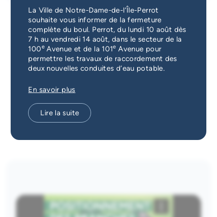
Services d'alerte
La Ville de Notre-Dame-de-l’Île-Perrot
souhaite vous informer de la fermeture
complète du boul. Perrot, du lundi 10 août dès
Guichet unique
7 h au vendredi 14 août, dans le secteur de la
Pour une collecte efficace et
e
e
100
Avenue et de la 101
Avenue pour
permettre les travaux de raccordement des
sécuritaire
deux nouvelles conduites d’eau potable.
En savoir plus
Calendrier des collectes
Site de dépôt de branches
Lire la suite