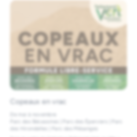
Copeaux en vrac
De mai à novembre
Parc des Bécassines | Parc des Éperviers | Parc
des Hirondelles | Parc des Mésanges