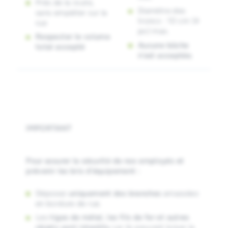
Près de la route,
Diamètre des
sans empiéter sur la
troncs : 10 cm (4
rue
po) max.
Respecter le volume
Aucune bûche
total accepté
n’est acceptée.
IMPORTANT
Pour assurer la sécurité de nos employés et
prévenir les bris d’équipement :
Déposez
uniquement des branches
amassées
en bordure de rue.
Les
tiges de métal, les fils de fer et autres
objets sont interdits
car ils peuvent briser la