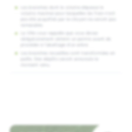
Les branches dont le volume dépasse le
volume maximal pour lesquelles les frais n’ont
pas été acquittés par le citoyen ne seront pas
ramassées.
La Ville vous rappelle que vous devez
obligatoirement obtenir un permis avant de
procéder à l’abattage d’un arbre.
Les branches recueillies sont transformées en
paillis. Des dépôts seront annoncés le
moment venu.