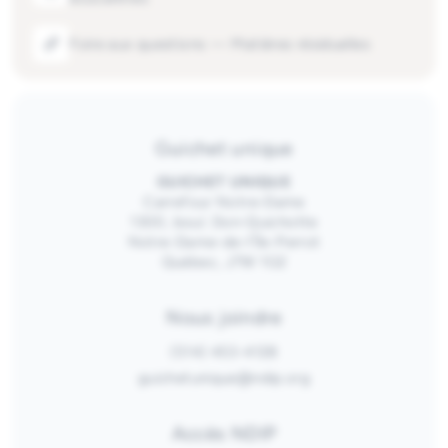
Foire aux questions — Matières résiduelles
Guichet unique
GUICHET UNIQUE
Carrefour Notre-Dame
1300, boul. Don-Quichotte
Notre-Dame-de-l’Île-Perrot
Québec, J7W 1G2
Nous joindre
(514) 453-4128
guichetunique@ndip.org
Accès NDIP