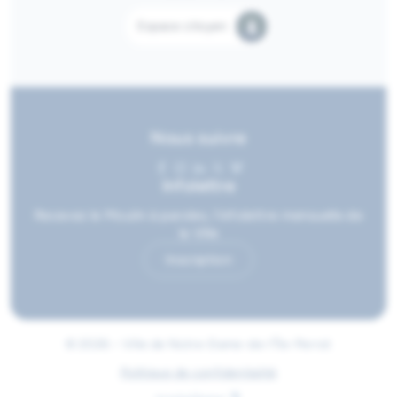
Espace citoyen
Nous suivre
Infolettre
Recevez le Moulin à paroles, l’infolettre mensuelle de
la Ville
Inscription
© 2026 • Ville de Notre-Dame-de-l'Île-Perrot
Politique de confidentialité