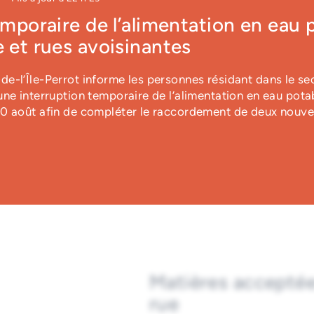
emporaire de l’alimentation en eau 
 et rues avoisinantes
e-l’Île-Perrot informe les personnes résidant dans le se
ne interruption temporaire de l’alimentation en eau pota
 réutilisés, récupérés ou r
10 août afin de compléter le raccordement de deux nouve
Matières acceptées
rue