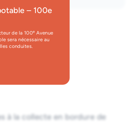
potable – 100e
e
cteur de la 100
Avenue
ble sera nécessaire au
ecyclés
lles conduites.
 à la collecte en bordure de