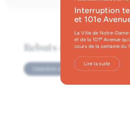
Interruption t
et 101e Avenue
La Ville de Notre-Dame-d
e
et de la 101
Avenue qu’u
Rebuts ne pouvant être
cours de la semaine du 
Lire la suite
Calendrier des collectes