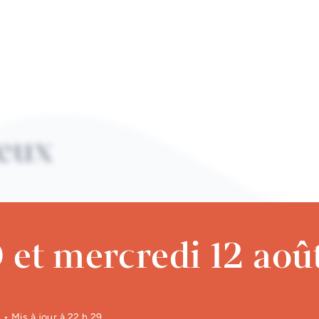
eux
ecte
 et mercredi 12 aoû
e les bonnes pratiques de
1
• Mis à jour à
22 h 29