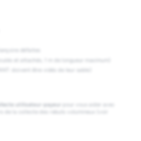
lançoire défaites
(roulés et attachés, 1 m de longueur maximum)
NT: doivent être vidés de leur sable)
llecte utilisateur-payeur
pour vous aider avec
s de la collecte des rebuts volumineux (voir