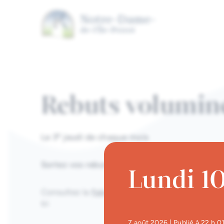
Aller au contenu principal
Rebuts volumin
e
Le 3
jeudi de chaque mois
Sortez vos rebuts :
avant 7 h le jour de la coll
Lundi 10
Consultez la
foire aux questions
pour connaîtr
tri
7 août 2026
| Publié à 22 h 0