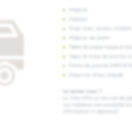
Mobilier
Matelas
Évier, bain, lavabo, toilette
Mobilier de jardin
Table de pique-nique et ba
Tapis et toiles de piscine 
Filtres de piscine (IMPORTA
Réservoir d’eau chaude
Le saviez-vous ?
La Ville offre un service de
co
vos matières non acceptés lor
information ci-dessous)