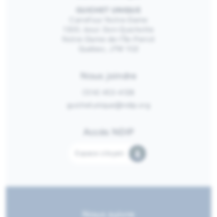
GUICHET UNIQUE
Carrefour Notre-Dame
1300, boul. Don-Quichotte
Notre-Dame-de-l’Île-Perrot
Québec, J7W 1G2
Nous joindre
(514) 453-4128
guichetunique@ndip.org
Accès NDIP
Espace citoyen
Nous suivre