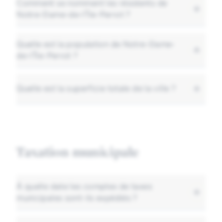
Comment se nomment les résidents de
Envoyez un courriel à
loisirs@ndip.org
Notre-Dame-de-l'Île-Perrot ?
Quelle est la population de Notre-Dame-
Les Perrotdamoises et les Perrotdamois.
de-l'Île-Perrot ?
Quelle est la superficie totale de la ville ?
En 2021, la population est de 11
427 habitants (
Statistique Canada
).
Elle est de 28 kilomètres carrés.
Taxation municipale
À quelle date les comptes de taxes
municipales sont-ils expédiés ?