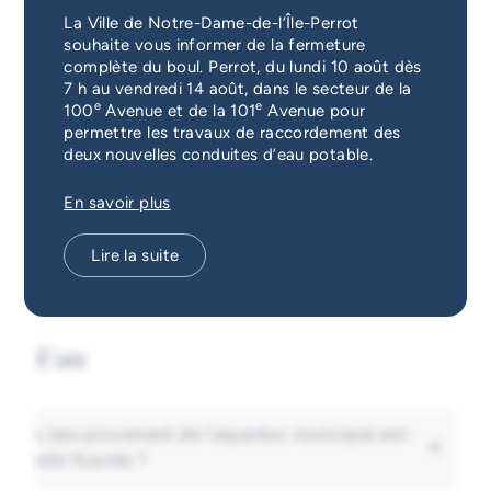
Services d'alerte
La Ville de Notre-Dame-de-l’Île-Perrot
souhaite vous informer de la fermeture
complète du boul. Perrot, du lundi 10 août dès
Guichet unique
Lecture des compteurs d’eau en
7 h au vendredi 14 août, dans le secteur de la
e
e
100
Avenue et de la 101
Avenue pour
ligne
permettre les travaux de raccordement des
deux nouvelles conduites d’eau potable.
Comment transmettre la lecture de votre
En savoir plus
compteur d'eau en ligne ?
Lire la suite
Consultez la page :
Lecture des compteurs
d’eau en ligne
Eau
L'eau provenant de l'aqueduc municipal est-
elle fluorée ?