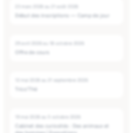
23 mars 2026
au
21 août 2026
Début des inscriptions — Camp de jour
29 avril 2026
au
18 octobre 2026
Offre de cours
12 mai 2026
au
21 septembre 2026
Trico'Thé
19 mai 2026
au
5 octobre 2026
Cabinet des curiosités : Des animaux et
des hommes | Expositions