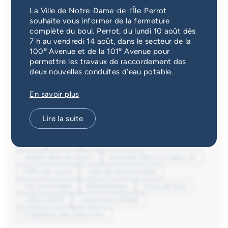
Activités
Catégorie
Services d'alerte
La Ville de Notre-Dame-de-l’Île-Perrot
Toutes les catégories
souhaite vous informer de la fermeture
complète du boul. Perrot, du lundi 10 août dès
Guichet unique
7 h au vendredi 14 août, dans le secteur de la
Saison
e
e
100
Avenue et de la 101
Avenue pour
permettre les travaux de raccordement des
Toutes les saisons
deux nouvelles conduites d’eau potable.
Audience
En savoir plus
Toutes les audiences
Lire la suite
Domaines d'activité
Tous
Loisirs
Arts et culture
Jeudis dans les parcs
Activités libres en plein air
Offre de cours
Club de lecture d'été
Vie municipale
Bibliothèque
Camp de jour
L'Été à NDIP
L'Automne à NDIP
Chapiteau des Éperviers