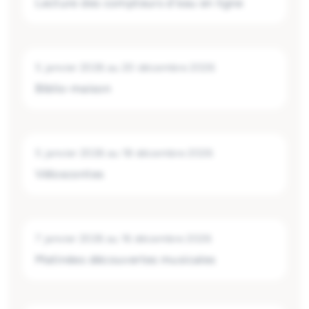
Lecture des compteurs d'eau en ligne
5 janvier 2026
au
20 décembre 2026
Biblio-maison
5 janvier 2026
au
18 décembre 2026
Véloscontes
7 janvier 2026
au
16 décembre 2026
Matinées découvertes musicales