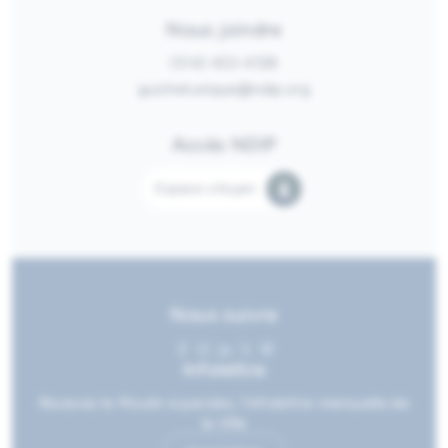
Nous joindre
(514) 453-4128
guichetunique@ndip.org
Accès NDIP
Espace citoyen
Nous suivre
Infolettre
Recevez le Moulin à paroles, l’infolettre mensuelle de
la Ville