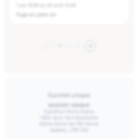
1 juin 2026
au
24 août 2026
Yoga en plein air
1
2
…
4
Guichet unique
GUICHET UNIQUE
Carrefour Notre-Dame
1300, boul. Don-Quichotte
Notre-Dame-de-l’Île-Perrot
Québec, J7W 1G2