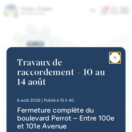
Aller au contenu principal
Parcs et infrastructures
Alertes
Recherc
4
En
Me
Vie communautaire
Accès rapides
Actualités
Infolettre
Travaux de
Calendrier des événements
raccordement – 10 au
#Tellement beau | Attraits
14 août
Calendrier des événements
touristiques
Emplois à la Ville
• Mis à jour à
16 h 49
6 août 2026
| Publié à 16 h 40
Fermeture complète du
Carte interactive
boulevard Perrot – Entre 100e
Services en ligne
et 101e Avenue