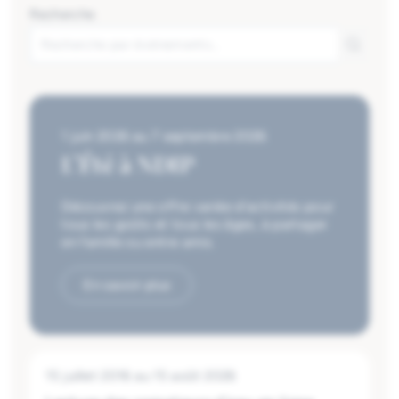
Recherche
1 juin 2026
au
7 septembre 2026
L'Été à NDIP
Découvrez une offre variée d’activités pour
tous les goûts et tous les âges, à partager
en famille ou entre amis.
En savoir plus
15 juillet 2016
au
15 août 2026