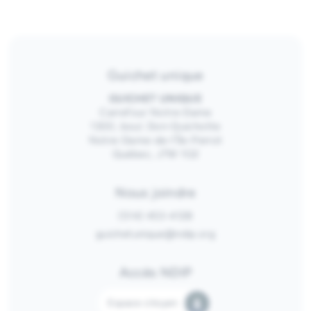
Guichet unique
GUICHET UNIQUE
Carrefour Notre-Dame
1300, boul. Don-Quichotte
Notre-Dame-de-l’Île-Perrot
Québec, J7W 1G2
Nous joindre
(514) 453-4128
guichetunique@ndip.org
Accès NDIP
Espace citoyen