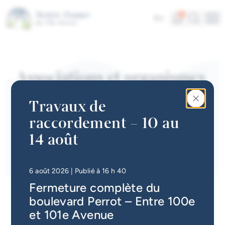
Aller au contenu principal
Parcs et infrastructures
Alertes
Recherc
4
En
Me
Vie communautaire
Accès rapides
Actualités
Associations et organismes
Infolettre
Travaux de
Calendrier des événements
raccordement – 10 au
#Tellement beau | Attraits
14 août
touristiques
Emplois à la Ville
• Mis à jour à
16 h 49
6 août 2026
| Publié à 16 h 40
Fermeture complète du
Carte interactive
boulevard Perrot – Entre 100e
Services en ligne
et 101e Avenue