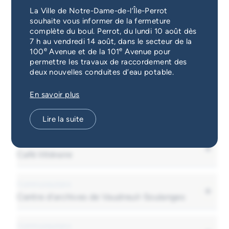
Associations
Catégorie
Services d'alerte
La Ville de Notre-Dame-de-l’Île-Perrot
Toutes les catégories
souhaite vous informer de la fermeture
complète du boul. Perrot, du lundi 10 août dès
Guichet unique
7 h au vendredi 14 août, dans le secteur de la
Recherche
e
e
100
Avenue et de la 101
Avenue pour
permettre les travaux de raccordement des
deux nouvelles conduites d’eau potable.
En savoir plus
Communautaire
Atelier d’art Évasion
Lire la suite
Communautaire
Personne-
Téléphone
Café littéraire
ressource
(514) 453-1826
Lucille DeHondt
Communautaire
Personne-
Courriel
Centre d’archives de Vaudreuil-Soulanges
ressource
ncdd@live.ca
Nane Couzier
Communautaire