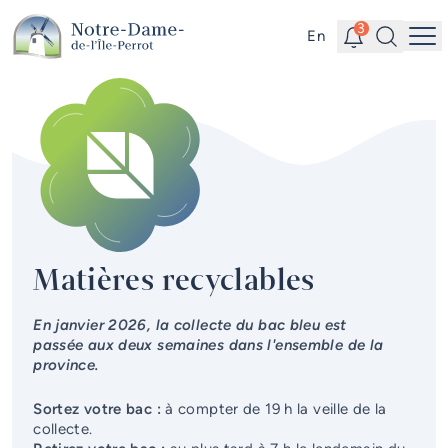
Aller au contenu principal
Alertes
Recherc
3
En
Me
Accès rapides
Actualités
Infolettre
Calendrier des événements
#Tellement beau | Attraits
Matières recyclables
touristiques
Emplois à la Ville
En janvier 2026, la collecte du bac bleu est
passée aux deux semaines dans l'ensemble de la
province.
Carte interactive
Sortez votre bac :
à compter de 19 h la veille de la
Services en ligne
collecte.