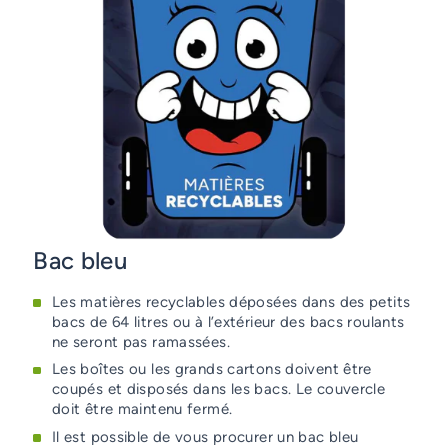
d’accueil
(Pièce justificative acceptée :
Certificat d’occupation pour usage
additionnel)
Habitations résidentielles avec usage
commercial complémentaire
(Pièce justificative acceptée :
Certificat d’occupation pour usage
additionnel)
Conditions particulières
(ex : condition
médicale)
(Veuillez communiquer avec le Guichet
Bac bleu
unique au 514 453-4128).
Les matières recyclables déposées dans des petits
bacs de 64 litres ou à l’extérieur des bacs roulants
ne seront pas ramassées.
Les boîtes ou les grands cartons doivent être
coupés et disposés dans les bacs. Le couvercle
doit être maintenu fermé.
Il est possible de vous procurer un bac bleu