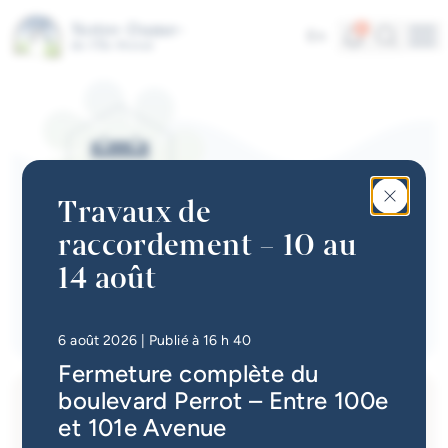
Aller au contenu principal
Parcs et infrastructures
Alertes
Recherc
4
En
Me
Vie communautaire
Accès rapides
Actualités
Infolettre
Travaux de
Calendrier des événements
raccordement – 10 au
#Tellement beau | Attraits
14 août
Calendrier des événements
touristiques
Emplois à la Ville
• Mis à jour à
16 h 49
6 août 2026
| Publié à 16 h 40
Fermeture complète du
Carte interactive
boulevard Perrot – Entre 100e
Services en ligne
et 101e Avenue