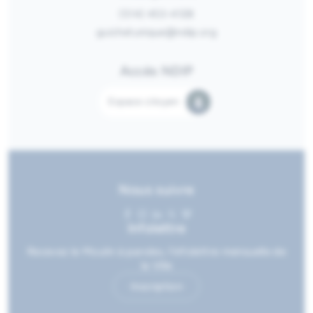
(514) 453-4128
guichetunique@ndip.org
Accès NDIP
Espace citoyen
Nous suivre
Infolettre
Recevez le Moulin à paroles, l’infolettre mensuelle de
la Ville
Inscription