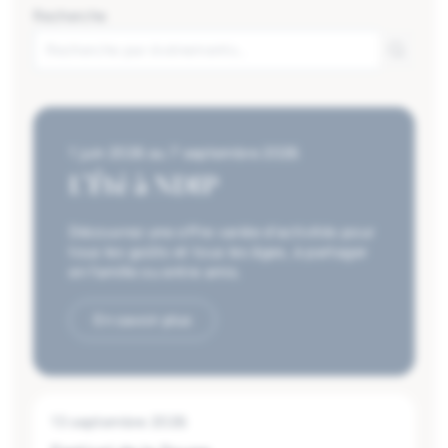
Recherche
1 juin 2026
au
7 septembre 2026
L'Été à NDIP
Découvrez une offre variée d’activités pour
tous les goûts et tous les âges, à partager
en famille ou entre amis.
En savoir plus
13 septembre 2026