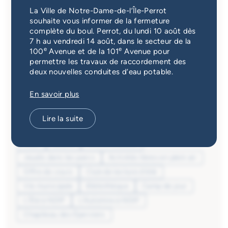
Activités
Catégorie
Services d'alerte
La Ville de Notre-Dame-de-l’Île-Perrot
Toutes les catégories
souhaite vous informer de la fermeture
complète du boul. Perrot, du lundi 10 août dès
Guichet unique
7 h au vendredi 14 août, dans le secteur de la
Saison
e
e
100
Avenue et de la 101
Avenue pour
permettre les travaux de raccordement des
Toutes les saisons
deux nouvelles conduites d’eau potable.
Audience
En savoir plus
Toutes les audiences
Lire la suite
Domaines d'activité
Tous
Loisirs
Arts et culture
Jeudis dans les parcs
Activités libres en plein air
Offre de cours
Club de lecture d'été
Vie municipale
Bibliothèque
Camp de jour
L'Été à NDIP
L'Automne à NDIP
Chapiteau des Éperviers