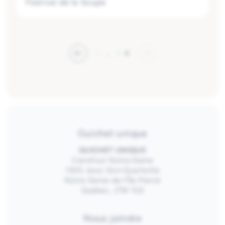
Festival de la Soupe
1
…
3
4
Guichet unique
GUICHET UNIQUE
Carrefour Notre-Dame
1300, boul. Don-Quichotte
Notre-Dame-de-l’Île-Perrot
Québec, J7W 1G2
Nous joindre