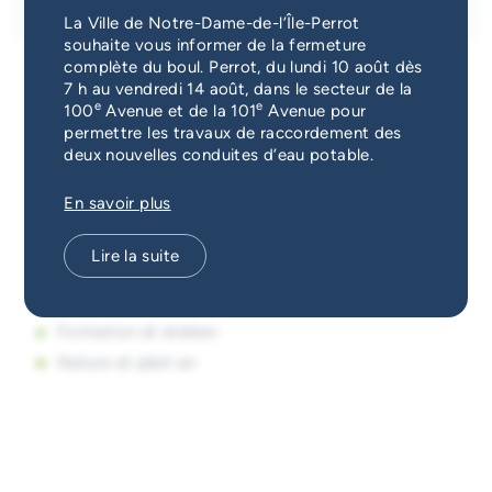
Services d'alerte
La Ville de Notre-Dame-de-l’Île-Perrot
souhaite vous informer de la fermeture
complète du boul. Perrot, du lundi 10 août dès
Guichet unique
7 h au vendredi 14 août, dans le secteur de la
e
e
100
Avenue et de la 101
Avenue pour
permettre les travaux de raccordement des
Consultez la page
Offre de cours
pour connaître la
deux nouvelles conduites d’eau potable.
programmation saisonnière des cours suivants offerts
par des organismes locaux :
En savoir plus
Activités sportives
Lire la suite
Arts et culture
Activités communautaires
Formation et ateliers
Nature et plein air