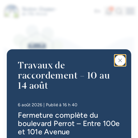
Aller au contenu principal
Alertes
Recherc
4
En
Me
Accès rapides
Actualités
Infolettre
Travaux de
Calendrier des événements
raccordement – 10 au
#Tellement beau | Attraits
14 août
CALENDRIER DES ÉVÉNEMENTS | COURS
touristiques
Offre de cours
Emplois à la Ville
• Mis à jour à
16 h 49
6 août 2026
| Publié à 16 h 40
Retour
Fermeture complète du
Carte interactive
boulevard Perrot – Entre 100e
Services en ligne
et 101e Avenue
Dates
29 avril 2026
au
18 octobre 2026