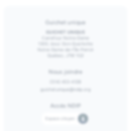
Guichet unique
GUICHET UNIQUE
Carrefour Notre-Dame
1300, boul. Don-Quichotte
Notre-Dame-de-l’Île-Perrot
Québec, J7W 1G2
Nous joindre
(514) 453-4128
guichetunique@ndip.org
Accès NDIP
Espace citoyen