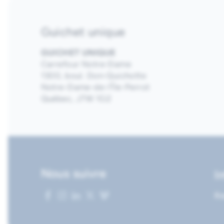
Guichet unique
GUICHET UNIQUE
Carrefour Notre-Dame
1300, boul. Don-Quichotte
Notre-Dame-de-l’Île-Perrot
Québec, J7W 1G2
Nous suivre
I
Re