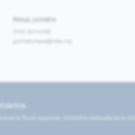
Nous joindre
(514) 453-4128
guichetunique@ndip.org
nfolettre
cevez le Moulin à paroles, l’infolettre mensuelle de la Vil