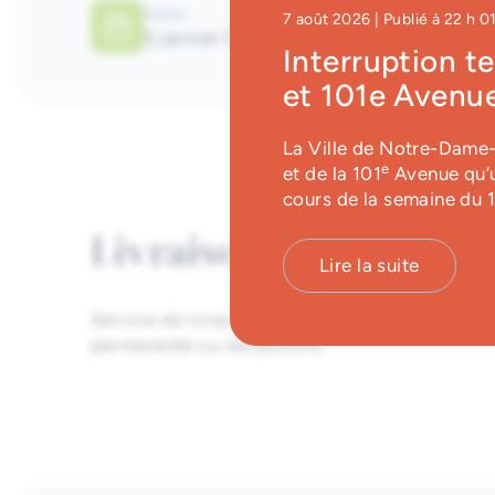
Dates
7 août 2026
| Publié à 22 h 0
5 janvier 2026
au
20 décembre 2026
Interruption t
et 101e Avenue
La Ville de Notre-Dame-d
e
et de la 101
Avenue qu’u
cours de la semaine du 
Livraison aux trois se
Lire la suite
Service de livraison de documents à domicile po
permanente ou temporaire.