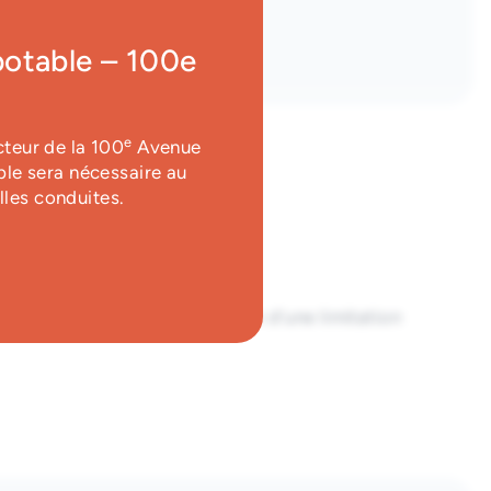
potable – 100e
e
cteur de la 100
Avenue
ble sera nécessaire au
lles conduites.
tir de 11h
der à la bibliothèque en raison d’une limitation