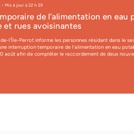
1
• Mis à jour à
22 h 29
emporaire de l’alimentation en eau 
 et rues avoisinantes
e-l’Île-Perrot informe les personnes résidant dans le se
ne interruption temporaire de l’alimentation en eau pota
10 août afin de compléter le raccordement de deux nouve
maines | Les vendredis à par
ur les résident(e)s de NDIP ayant de la difficulté à accé