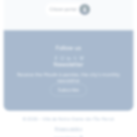
Citizen portal
Follow us
Newsletter
Receive the Moulin à paroles, the city's monthly
newsletter
Subscribe
© 2026 • Ville de Notre-Dame-de-l'Île-Perrot
Privacy policy