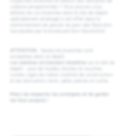
coupé des branches en dehors des semaines de
collecte programmées ? Vous pouvez vous
défaire de vos branches dans le site de dépôt
spécialement aménagé à cet effet dans le
stationnement de gravier du parc des Éperviers
(accessible par le boulevard Don-Quichotte).
ATTENTION
: Seules les branches sont
acceptées dans ce dépôt.
Les matières strictement interdites
sur le site de
dépôt : sacs de feuilles, bûches et souches,
cordes, tiges de métal, matériel de construction
et de rénovation, terre, sable, pierres et roche.
Merci de respecter les consignes et de garder
les lieux propres !