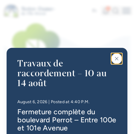
Skip to main content
Alerts
Search
4
Fr
Me
Quick links
News
Newsletter
Travaux de
Events calendar
raccordement – 10 au
#Tellement beau | Attraits
14 août
Branches
touristiques
Jobs
Trois collectes par année :
mai, septembre et octobre
• Updated at
4:49 P.M.
August 6, 2026
| Posted at 4:40 P.M.
Positionnement des branches :
visionnez la vidéo
.
Fermeture complète du
Interactive map
Consultez la
foire aux questions
pour connaître les
boulevard Perrot – Entre 100e
bonnes pratiques de tri
Online Services
et 101e Avenue