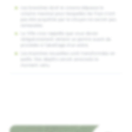
Les branches dont le volume dépasse le
volume maximal pour lesquelles les frais n’ont
pas été acquittés par le citoyen ne seront pas
ramassées.
La Ville vous rappelle que vous devez
obligatoirement obtenir un permis avant de
procéder à l’abattage d’un arbre.
Les branches recueillies sont transformées en
paillis. Des dépôts seront annoncés le
moment venu.