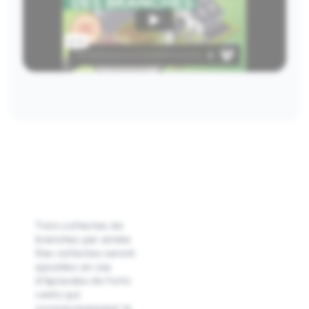
Trois collectes de
branches par année
Des collectes seront
ajoutées en cas
d’épisodes de forts
vents qui
occasionneraient le