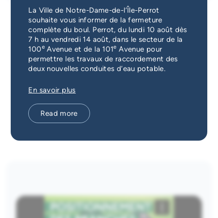
Emergency Services
La Ville de Notre-Dame-de-l’Île-Perrot
souhaite vous informer de la fermeture
complète du boul. Perrot, du lundi 10 août dès
Guichet unique
7 h au vendredi 14 août, dans le secteur de la
Pour une collecte efficace et
e
e
100
Avenue et de la 101
Avenue pour
permettre les travaux de raccordement des
sécuritaire
deux nouvelles conduites d’eau potable.
En savoir plus
Calendrier des collectes
Site de dépôt de branches
Read more