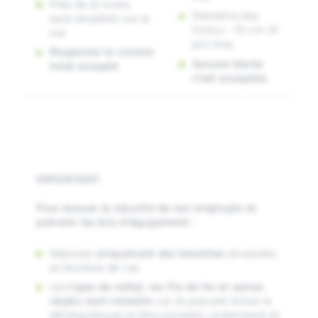
Près de la route,
Diamètre des
sans empiéter sur la
troncs : 10 cm (4
rue
po) max.
Respecter le volume
Aucune bûche
total accepté
n’est acceptée.
IMPORTANT
Pour assurer la sécurité de nos employés et
prévenir les bris d’équipement :
Déposez
uniquement des branches
amassées
en bordure de rue.
Les
tiges de métal, les fils de fer et autres
objets sont interdits
car ils peuvent briser la
déchiqueteuse et être projetés violemment et