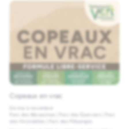
Copeaux en vrac
De mai à novembre
Parc des Bécassines | Parc des Éperviers | Parc
des Hirondelles | Parc des Mésanges