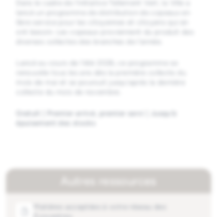
Dans le cadre de l'initiative Tellement Vert, la Ville a
lancé un programme de distribution de copeaux en
libre service pour les citoyennes et citoyens qui en
ont besoin. Les copeaux proviennent du produit des
diverses collectes des branches de l'année.
Lancé au cours de l'été 2026, ce programme se
renouvèle tous les ans dès la première collecte du
mois de mai et se poursuit jusqu'après la dernière
collecte du mois de novembre.
Gratuit | Premier arrivé, premier servi | Jusqu'à
épuisement des stocks
Autres ressources
Matières acceptées à votre réseau des
Écocentres