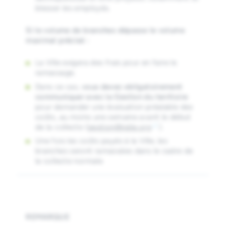
blesser les employés.
Si le volume de branches dépasse le volume
maximal précisé :
La Ville exigera des frais pour en faire le
ramassage.
Dans ce cas,
vous devez obligatoirement
communiquer avec la Gestion du territoire
pour demander une évaluation préalable des
coûts, au moins une semaine avant le début
de la collecte (
gestion@ndip.org
).
Une fois les coûts payés à la Ville, les
branches seront ramassées dans le cadre de
la collecte normale.
REMARQUE