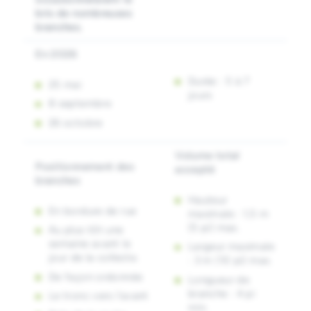
bris de nombreuses
branches.
En 2026
Durée : 5 à 7
25 mai
jours
8 septembre
26 octobre
Volume total
Positionnement des
accepté
branches
Hauteur
En bordure de rue
maximale : 1,5 m
(5 pi) max.
Au plus tôt une
semaine avant le
Largeur maximale
jour de la collecte.
: 3 m (10 pi) max.
De façon ordonnée
Longueur de
branche : 4 pi
Le tronc vers l’avant
min.