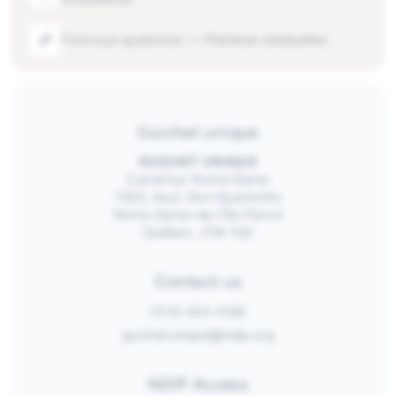
Foire aux questions — Matières résiduelles
Guichet unique
GUICHET UNIQUE
Carrefour Notre-Dame
1300, boul. Don-Quichotte
Notre-Dame-de-l’Île-Perrot
Québec, J7W 1G2
Contact us
(514) 453-4128
guichetunique@ndip.org
NDIP Access