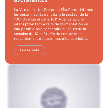
Attractions touristiques
Catégorie
Services d'alerte
La Ville de Notre-Dame-de-l’Île-Perrot informe
Toutes les catégories
les personnes résidant dans le secteur de la
Guichet unique
e
e
100
Avenue et de la 101
Avenue qu’une
Saison
interruption temporaire de l’alimentation en
eau potable sera nécessaire au cours de la
Toutes les saisons
semaine du 10 août afin de compléter le
raccordement de deux nouvelles conduites.
Audience
Toutes les audiences
Lire la suite