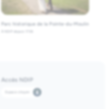
es et sapins de Noël.
ollations, savons, chandelles, artisanats.
de fruits, crème glacée.
Parc historique de la Pointe-du-Moulin
À NDIP depuis 1706
Accès NDIP
Espace citoyen