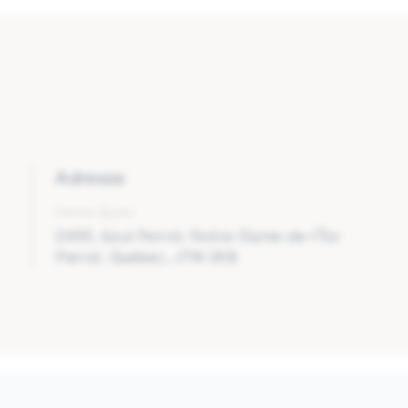
Adresse
Ferme Quinn
2495, boul Perrot, Notre-Dame-de-l’Île-
Perrot, Québec, J7W 2K8