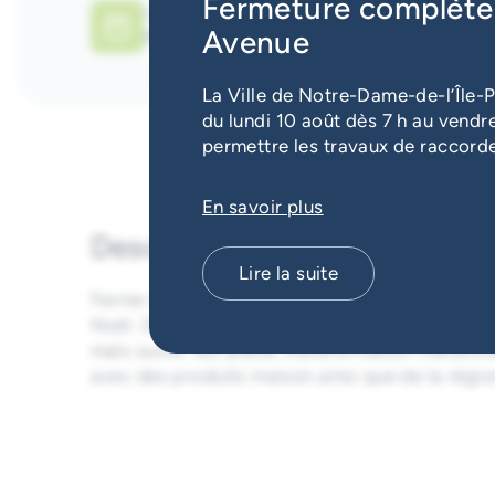
Fermeture complète 
Saisons
Avenue
printemps, été, automne
La Ville de Notre-Dame-de-l’Île-P
du lundi 10 août dès 7 h au vendre
permettre les travaux de raccord
En savoir plus
Description
Lire la suite
Ferme Quinn produit principalement des fraises
Noël. Des balades en charrette et des labyrinth
maïs sucré. Sur place, transformation maraîch
avec des produits maison ainsi que de la régio