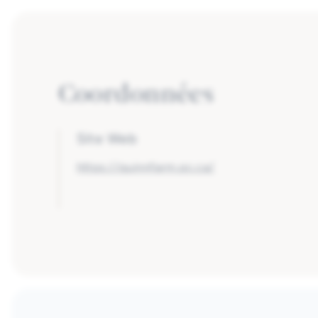
Coordonnées
Site Web
https://quinnfarm.qc.ca/