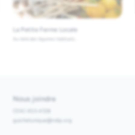
, bleuets, légumes, maïs sucré, pommes, citrouilles, courg
t, pain, bières, vins, pâtes, produits sans gluten, miel, c
s, biscuits, confitures, conserves, jus de pommes.
n maison, nachos, porc effiloché, soupe, slushies au jus 
La Petite Ferme Locale
Au-delà des légumes habituels...
Nous joindre
(514) 453-4128
guichetunique@ndip.org