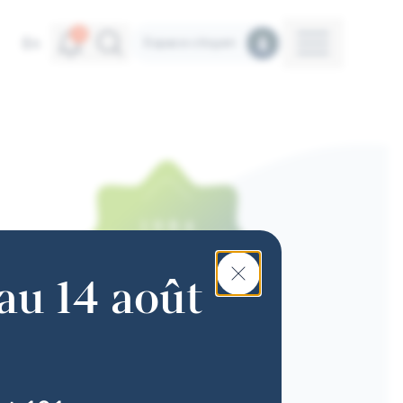
Alertes
Recherche
4
Menu
En
Espace citoyen
au 14 août