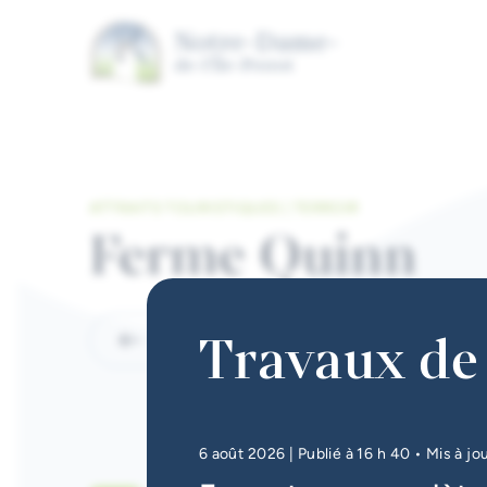
Aller au contenu principal
ATTRAITS TOURISTIQUES | TERROIR
Ferme Quinn
Travaux de 
Retour
6 août 2026
| Publié à 16 h 40
• Mis à jo