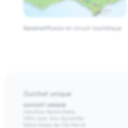
Autocueillette de fraises, framboises
Produits du Québec : œufs, fromage, lai
Produits faits maison : tartes, muffin
Comptoir-lunch avec saucisses sur pai
Baladodiffusion et circuit touristique
Guichet unique
GUICHET UNIQUE
Carrefour Notre-Dame
1300, boul. Don-Quichotte
Notre-Dame-de-l’Île-Perrot