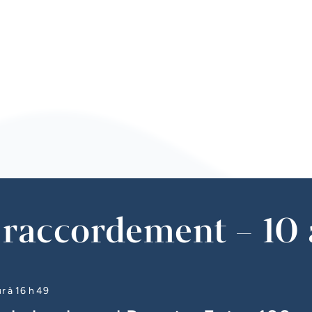
raccordement – 10 
ur à
16 h 49