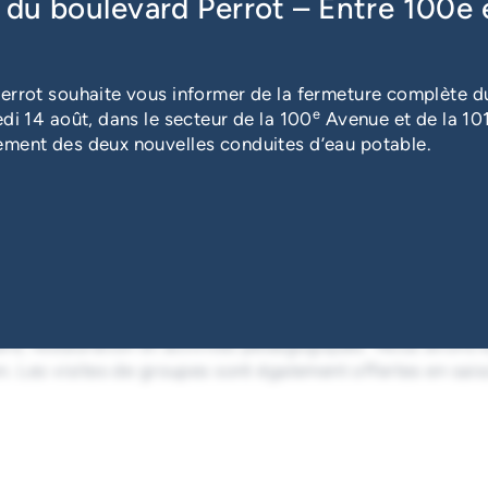
du boulevard Perrot – Entre 100e 
Audience
tous publics
errot souhaite vous informer de la fermeture complète du
e
di 14 août, dans le secteur de la 100
Avenue et de la 10
ement des deux nouvelles conduites d’eau potable.
, bleuets, framboises, pommes, citrouilles et courges, di
es sont aussi offerts pour amuser toute la famille. Égale
ère, restauration et activités pédagogiques. Nous avons
n. Les visites de groupes sont également offertes en sai