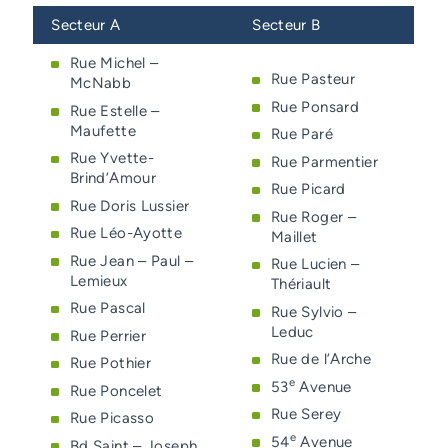
Secteur A
Secteur B
Rue Michel –
Rue Pasteur
McNabb
Rue Ponsard
Rue Estelle –
Maufette
Rue Paré
Rue Yvette-
Rue Parmentier
Brind’Amour
Rue Picard
Rue Doris Lussier
Rue Roger –
Rue Léo-Ayotte
Maillet
Rue Jean – Paul –
Rue Lucien –
Lemieux
Thériault
Rue Pascal
Rue Sylvio –
Leduc
Rue Perrier
Rue de l’Arche
Rue Pothier
e
53
Avenue
Rue Poncelet
Rue Serey
Rue Picasso
e
54
Avenue
Bd Saint – Joseph