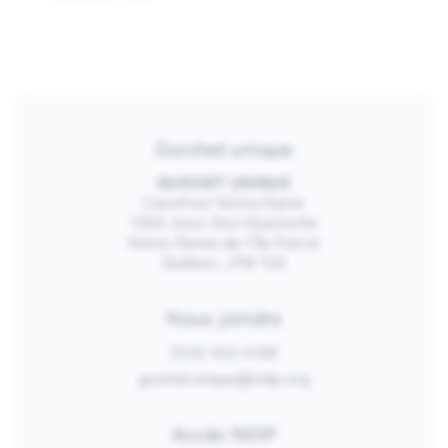
Guichet unique
GUICHET UNIQUE
Carrefour Notre-Dame
1300, boul. Don-Quichotte
Notre-Dame-de-l’Île-Perrot
Québec, J7W 1G2
Nous joindre
(514) 453-4128
guichetunique@ndip.org
Accès NDIP