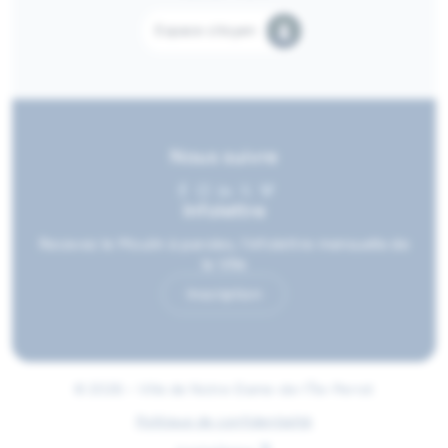
Espace citoyen
Nous suivre
Infolettre
Recevez le Moulin à paroles, l’infolettre mensuelle de
la Ville
Inscription
© 2026 • Ville de Notre-Dame-de-l'Île-Perrot
Politique de confidentialité