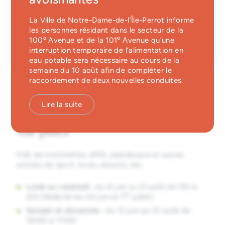
Dates
Services d'alerte
8 juin 2026
au
31 août 2026
La Ville de Notre-Dame-de-l’Île-Perrot informe
Parc des Mésanges
les personnes résidant dans le secteur de la
Guichet unique
10, rue Aumais, Notre-Dame-de-l'Île-Perrot,
e
e
100
Avenue et de la 101
Avenue qu’une
Québec
interruption temporaire de l’alimentation en
eau potable sera nécessaire au cours de la
semaine du 10 août afin de compléter le
raccordement de deux nouvelles conduites.
Lire la suite
Prêt d’équipement + animateur
sur place
Prêt de trottinettes, BMX, skateboard et autres
articles de sport, livres, dessins, etc.
Lundi au vendredi :
du 8 juin au 31 août de 15h à
er
20h (Relâche les 24 juin et 1
juillet)
Samedi et dimanche :
du 13 juin au 30 août de
12h30 à 17h30