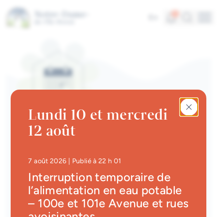
Aller au contenu principal
Alertes
Recherc
5
En
Me
Accès rapides
Actualités
Infolettre
Lundi 10 et mercredi
Calendrier des événements
12 août
#Tellement beau | Attraits
CALENDRIER DES ÉVÉNEMENTS | SPORTS
touristiques
Shack pumptrack au parc
Emplois à la Ville
des Mésanges
• Mis à jour à
22 h 29
7 août 2026
| Publié à 22 h 01
Interruption temporaire de
Carte interactive
l’alimentation en eau potable
Retour
– 100e et 101e Avenue et rues
Services en ligne
avoisinantes