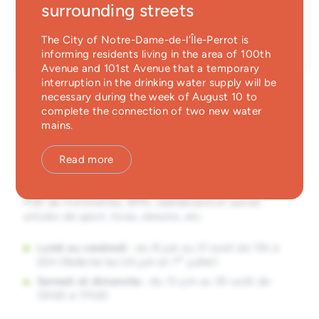
Dates
surrounding streets
Emergency Services
June 8, 2026
to
August 31, 2026
The City of Notre-Dame-de-l’Île-Perrot is
Parc des Mésanges
Guichet unique
informing residents living in the area of 100th
Avenue and 101st Avenue that a temporary
interruption in the drinking water supply will be
necessary during the week of August 10 to
complete the connection of two new water
mains.
Prêt d’équipement + animateur
Read more
sur place
Prêt de trottinettes, BMX, skateboard et autres
articles de sport, livres, dessins, etc.
Lundi au vendredi :
du 8 juin au 31 août de 15h à
er
20h (Relâche les 24 juin et 1
juillet)
Samedi et dimanche :
du 13 juin au 30 août de
12h30 à 17h30