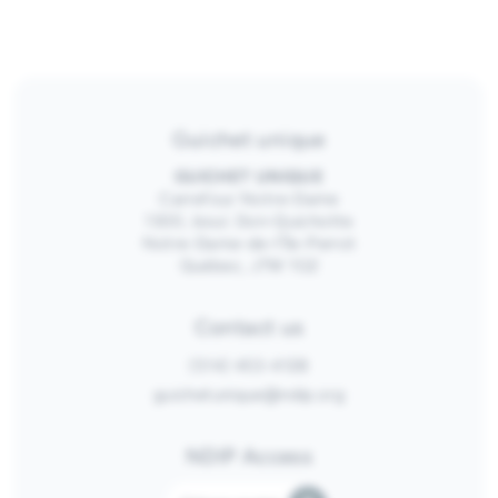
Guichet unique
GUICHET UNIQUE
Carrefour Notre-Dame
1300, boul. Don-Quichotte
Notre-Dame-de-l’Île-Perrot
Québec, J7W 1G2
Contact us
(514) 453-4128
guichetunique@ndip.org
NDIP Access