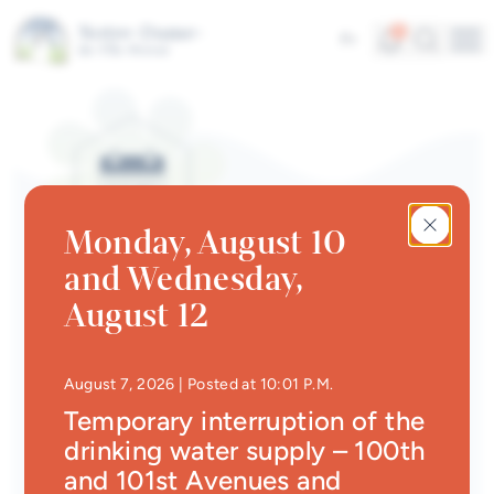
Skip to main content
Alerts
Search
5
Fr
Me
Quick links
News
Newsletter
Monday, August 10
Events calendar
and Wednesday,
#Tellement beau | Attraits
EVENTS CALENDAR | SPORTS
August 12
touristiques
Shack pumptrack au parc
Jobs
des Mésanges
• Updated at
10:29 P.
August 7, 2026
| Posted at 10:01 P.M.
Interactive map
Temporary interruption of the
Back
drinking water supply – 100th
Online Services
and 101st Avenues and