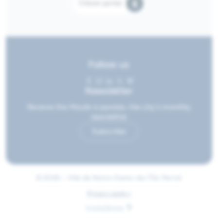
Citizen portal
Follow us
Newsletter
Receive the Moulin à paroles, the city's monthly
newsletter
Subscribe
© 2026 • Ville de Notre-Dame-de-l'Île-Perrot
Privacy policy