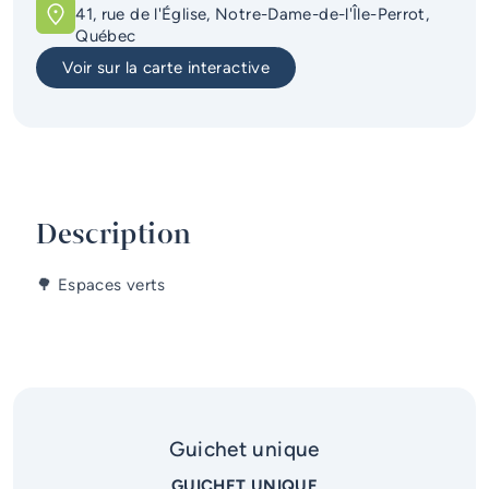
41, rue de l'Église, Notre-Dame-de-l'Île-Perrot,
Services d'alerte
Québec
Voir sur la carte interactive
Guichet unique
Description
🌳 Espaces verts
Guichet unique
GUICHET UNIQUE