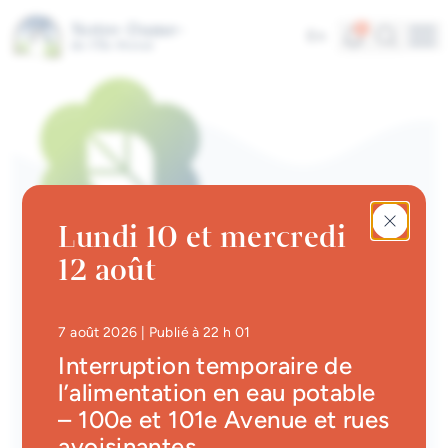
Aller au contenu principal
Alertes
Recherc
5
En
Me
Accès rapides
Actualités
Infolettre
Lundi 10 et mercredi
Calendrier des événements
12 août
#Tellement beau | Attraits
PARCS ET INFRASTRUCTURES | PARCS
touristiques
Parc des Mouettes
Emplois à la Ville
• Mis à jour à
22 h 29
7 août 2026
| Publié à 22 h 01
Retour
Interruption temporaire de
Carte interactive
l’alimentation en eau potable
– 100e et 101e Avenue et rues
Services en ligne
Adresse
avoisinantes
1956, boul. Perrot, Notre-Dame-de-l'Île-Perrot,