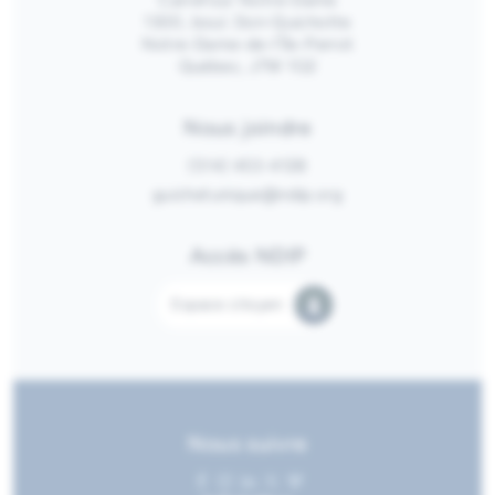
Carrefour Notre-Dame
1300, boul. Don-Quichotte
Notre-Dame-de-l’Île-Perrot
Québec, J7W 1G2
Nous joindre
(514) 453-4128
guichetunique@ndip.org
Accès NDIP
Espace citoyen
Nous suivre