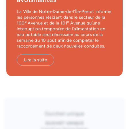
Québec
Services d'alerte
La Ville de Notre-Dame-de-l’Île-Perrot informe
Voir sur la carte interactive
les personnes résidant dans le secteur de la
Guichet unique
e
e
100
Avenue et de la 101
Avenue qu’une
interruption temporaire de l’alimentation en
eau potable sera nécessaire au cours de la
semaine du 10 août afin de compléter le
raccordement de deux nouvelles conduites.
Description
Lire la suite
🌳 Espaces verts
Guichet unique
GUICHET UNIQUE