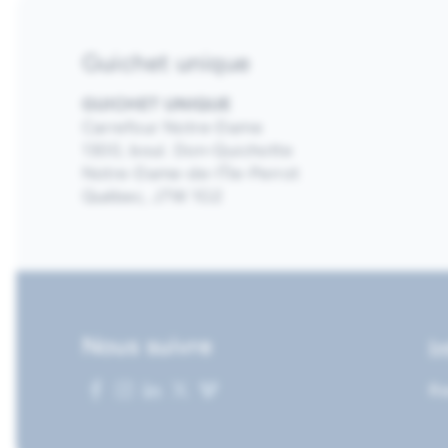
Guichet unique
GUICHET UNIQUE
Carrefour Notre-Dame
1300, boul. Don-Quichotte
Notre-Dame-de-l’Île-Perrot
Québec, J7W 1G2
Nous suivre
I
Re