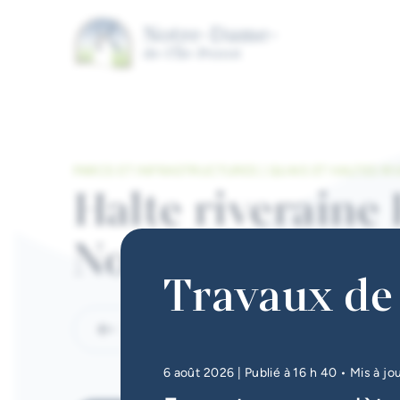
Aller au contenu principal
PARCS ET INFRASTRUCTURES | QUAIS ET HALTES RI
Halte riverain
No 4
Travaux de 
Retour
6 août 2026
| Publié à 16 h 40
• Mis à jo