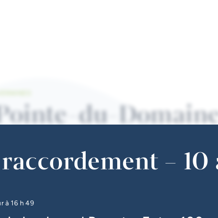
VERAINES
e Pointe-du-Domain
raccordement – 10 
ur à
16 h 49