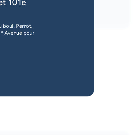
et 101e
 boul. Perrot,
e
1
Avenue pour