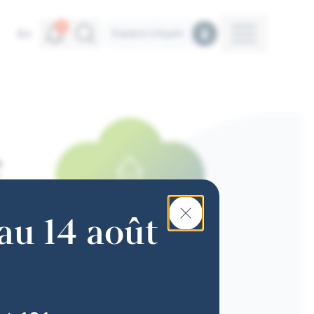
Alertes
Recherche
4
Menu
En
Espace citoyen
e
au 14 août