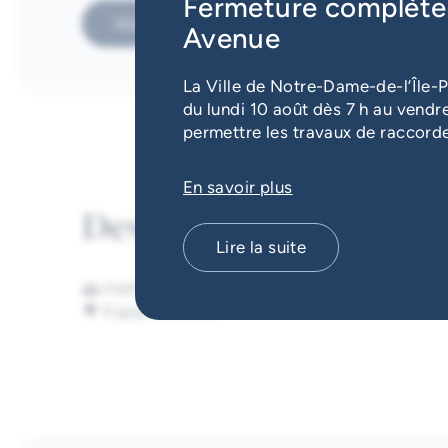
Fermeture complète 
Voir sur la carte interactive
Avenue
La Ville de Notre-Dame-de-l’Île-P
du lundi 10 août dès 7 h au vendre
permettre les travaux de raccord
En savoir plus
Description
Lire la suite
🌅 Halte riveraine
🌳 Espaces verts