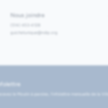
Nous joindre
(514) 453-4128
guichetunique@ndip.org
nfolettre
cevez le Moulin à paroles, l’infolettre mensuelle de la Vil