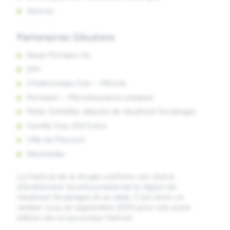
Sanivac
Partenaires Gloutons
Aqua-Pompes inc.
EMI
Charbonneau Gaz – Pétrole
Perodam – Microbrasserie solidaire
Peter Schiefke, député de Vaudreuil-Soulanges
Famille Viau IGA Extra
Ville de Pincourt
Néomédia
Le Festival de la Soupe confirme son statut
d’événement incontournable de la région de
Vaudreuil-Soulanges et au-delà. C’est donc un
rendez-vous en septembre 2025 pour une autre
édition de ce savoureux festival.