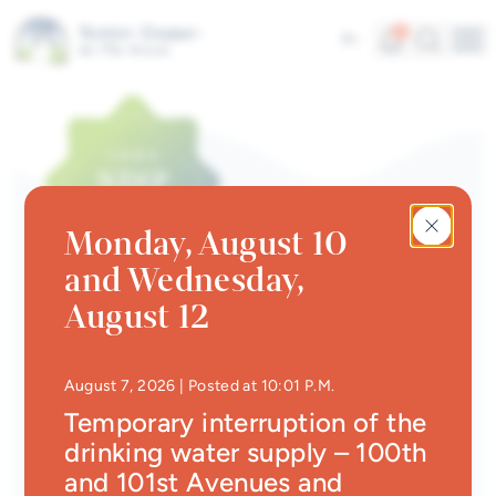
Skip to main content
Alerts
Search
5
Fr
Me
Quick links
News
Newsletter
Monday, August 10
Events calendar
and Wednesday,
#Tellement beau | Attraits
NEWS
August 12
touristiques
Plus de 6000 festivaliers à
Jobs
l’édition 2024 du Festival
• Updated at
10:29 P.
August 7, 2026
| Posted at 10:01 P.M.
de la soupe
Interactive map
Temporary interruption of the
drinking water supply – 100th
Online Services
Back
and 101st Avenues and