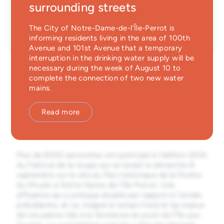
surrounding streets
Emergency Services
Date
Category
The City of Notre-Dame-de-l’Île-Perrot is
September 9, 2024
Vie municipale
Guichet unique
informing residents living in the area of 100th
Avenue and 101st Avenue that a temporary
interruption in the drinking water supply will be
necessary during the week of August 10 to
complete the connection of two new water
mains.
Prix coup de cœur du chef
Read more
invité remis au restaurant Le
Khmer
Plus de 6000 personnes ont participé à l’édition 2024
du Festival de la soupe qui se tenait le dimanche 8
septembre sur le site du Parc historique de la Pointe-
du-Moulin à Notre-Dame-de-l’Île-Perrot. Une
affluence qui a presque doublé par rapport à l’année
précédente, et ce, malgré le temps froid et les enjeux
de circulation liés à la fermeture du pont de l’Île-aux-