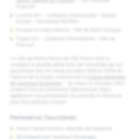
Sainte-Jeanne-de-Chantal
/ le Chartwell
Prescott
Louche d’or – catégorie Grand public : Équipe
Esmaili – Immobilier RE/MAX
Kiosque le mieux décoré : Ville de Saint-Zotique
Toque d’or – catégorie Municipalités : Ville de
Pincourt
La Ville de Notre-Dame-de-l’Île-Perrot tient à
souligner la grande générosité de l’ensemble de nos
partenaires qui ont rendu possible l’édition 2024 du
Festival de la soupe, notamment la
Caisse Desjardins
de Vaudreuil-Soulanges
de retour à nouveau cette
année à titre de partenaire Gastronome. Merci
également aux partenaires Gourmands et Gloutons
pour leur précieux soutien.
Partenaires Gourmands
Marie-Claude Nichols, députée de Vaudreuil
Développement Vaudreuil-Soulanges