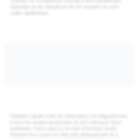
Tourtes. La compétition amicale a été chaudement
disputée, et les chaudrons de 30 soupiers se sont
vidés rapidement.
Pendant l’après-midi, les festivaliers ont dégusté tour
à tour les soupes proposées et ont voté pour leurs
préférées. Parmi ceux-ci, le chef d’honneur invité
Michael Ho a joué son rôle très sérieusement et a