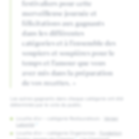
festivaliers pour cette
merveilleuse journée et
félicitations aux gagnants
dans les différentes
catégories et à l’ensemble des
soupiers et soupières pour le
temps et l’amour que vous
avez mis dans la préparation
de vos recettes. »
Les autres gagnants dans chaque catégorie ont été
déterminés par le vote du public.
Louche d’or – catégorie Restaurateurs :
Verger
Labonté
Louche d’or – catégorie Organismes :
Fondation