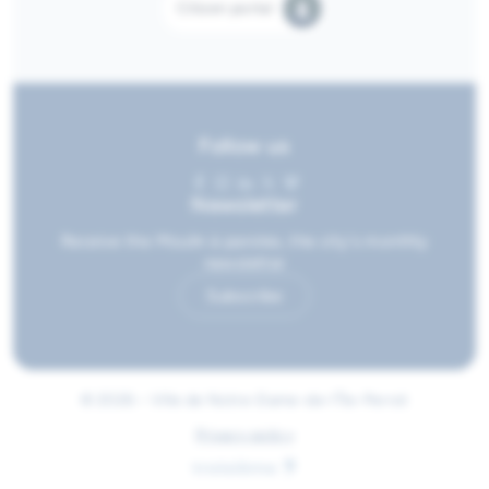
Citizen portal
Follow us
Newsletter
Receive the Moulin à paroles, the city's monthly
newsletter
Subscribe
© 2026 • Ville de Notre-Dame-de-l'Île-Perrot
Privacy policy