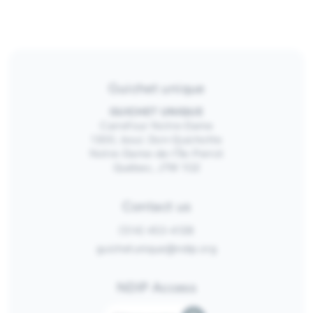
Guichet unique
GUICHET UNIQUE
Carrefour Notre-Dame
1300, boul. Don-Quichotte
Notre-Dame-de-l’Île-Perrot
Québec, J7W 1G2
Contact us
(514) 453-4128
guichetunique@ndip.org
NDIP Access