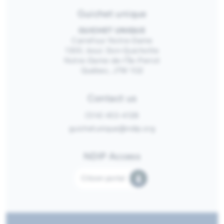
District 5
Guichet unique
District 6
GUICHET UNIQUE
Carrefour Notre-Dame
1300, boul. Don-Quichotte
Notre-Dame-de-l’Île-Perrot
Québec, J7W 1G2
Contact us
(514) 453-4128
guichetunique@ndip.org
NDIP Access
Citizen portal