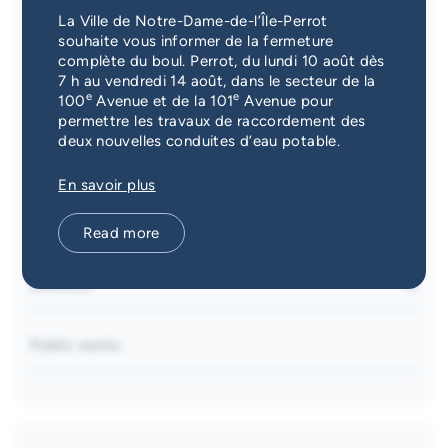
Emergency Services
La Ville de Notre-Dame-de-l’Île-Perrot
souhaite vous informer de la fermeture
complète du boul. Perrot, du lundi 10 août dès
Guichet unique
7 h au vendredi 14 août, dans le secteur de la
e
e
100
Avenue et de la 101
Avenue pour
permettre les travaux de raccordement des
deux nouvelles conduites d’eau potable.
Parks and recreation
En savoir plus
Aréna
Services and municipal buildings
Read more
Patinoire extérieure
Hôtel de ville
Parc
Districts
Bibliothèque Marie-Uguay
Piscines
District 1
Carrefour Notre-Dame
Quai
Public works
District 2
Ateliers municipaux
Centre nautique
District 3
Aréna Cité-des-jeunes
Pistes multifonctionnelles
District 4
Caserne 26