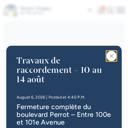
Businesses
Skip to main content
Interactive map
Alerts
Search
4
Fr
Me
About our City
Quick links
News
Newsletter
Travaux de
Events calendar
raccordement – 10 au
#Tellement beau | Attraits
14 août
touristiques
Jobs
• Updated at
4:49 P.M.
August 6, 2026
| Posted at 4:40 P.M.
Fermeture complète du
Interactive map
boulevard Perrot – Entre 100e
Online Services
et 101e Avenue