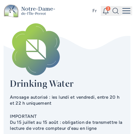
Skip to main content
Alerts
Search
3
Fr
Me
Online Services
Quick links
Frequently Asked Questions
(FAQ)
News
Newsletter
Events calendar
#Tellement beau | Attraits
Drinking Water
touristiques
Jobs
Arrosage autorisé :
l
es lundi et vendredi, entre 20 h
et 22 h uniquement
Interactive map
IMPORTANT
Du 15 juillet au 15 août
: obligation de transmettre la
Online Services
lecture de votre compteur d'eau en ligne