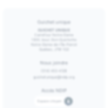
Guichet unique
GUICHET UNIQUE
Carrefour Notre-Dame
1300, boul. Don-Quichotte
Notre-Dame-de-l’Île-Perrot
Québec, J7W 1G2
Nous joindre
(514) 453-4128
guichetunique@ndip.org
Accès NDIP
Espace citoyen