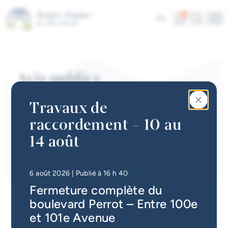
incendie
Aller au contenu principal
Réclamations
Alertes
Recherc
4
En
Me
Services en ligne
Accès aux documents
Accès rapides
Foire aux questions
Gestion contractuelle
Actualités
Avis publics
Infolettre
Travaux de
Calendrier des événements
raccordement – 10 au
#Tellement beau | Attraits
14 août
touristiques
Emplois à la Ville
• Mis à jour à
16 h 49
6 août 2026
| Publié à 16 h 40
Fermeture complète du
Carte interactive
boulevard Perrot – Entre 100e
Services en ligne
et 101e Avenue