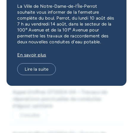
Avis publics
Année
Services d'alerte
La Ville de Notre-Dame-de-l’Île-Perrot
Choisir une année
souhaite vous informer de la fermeture
complète du boul. Perrot, du lundi 10 août dès
Guichet unique
7 h au vendredi 14 août, dans le secteur de la
Recherche
e
e
100
Avenue et de la 101
Avenue pour
permettre les travaux de raccordement des
deux nouvelles conduites d’eau potable.
En savoir plus
22 février 2024
Demande de dérogation mineure no 2024-
09 – 33, 40e Avenue
Lire la suite
Consulter
14 février 2024
Appel d’offres GT2024-04 – Travaux de
réparations ponctuelles de conduites
d’égout sanitaire
Consulter
7 février 2024