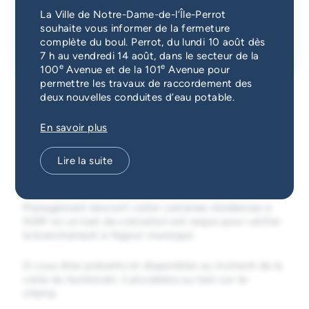
Services d'alerte
La Ville de Notre-Dame-de-l’Île-Perrot
souhaite vous informer de la fermeture
Date
Catégorie
complète du boul. Perrot, du lundi 10 août dès
3 juillet 2026
Travaux publics
Guichet unique
7 h au vendredi 14 août, dans le secteur de la
e
e
100
Avenue et de la 101
Avenue pour
permettre les travaux de raccordement des
deux nouvelles conduites d’eau potable.
En savoir plus
Vérification des branchements
d'égout - test de coloration
Lire la suite
À compter du lundi 6 juillet, des techniciens de SIMO
Management devront visiter certaines résidences à
NDIP où un test de coloration est requis pour vérifier
le branchement à l’égout municipal.
Si vous êtes présents et disponibles au moment de la
visite du technicien, il procédera au test sur-le-
champ.