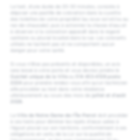
Le test, d’une durée de 20-30 minutes, consiste à
déposer une pastille de coloration dans la cuvette
des toilettes de votre propriété (au sous-sol et/ou au
rez-de-chaussée), puis à actionner la chasse d’eau et
à observer si la coloration apparaît dans le regard
sanitaire ou pluvial localisé dans la rue. Les colorants
utilisés ne tachent pas et ne comportent aucun
danger pour votre santé.
Si vous n’êtes pas présents et disponibles, un avis
sera laissé à votre porte et vous devrez joindre le
Guichet unique de la Ville
au
514 453-4128 poste
2224
pour prendre rendez-vous afin qu’un technicien
aille procéder au test dans votre résidence
ultérieurement au cours des mois de
juillet et d’août
2026
.
La
Ville de Notre-Dame-de-l’Île-Perrot
doit procéder
à ces tests pour éliminer les rejets d’eaux usées à
l’égout pluvial sur son territoire, conformément à ses
obligations en vertu de la
Loi sur la qualité de