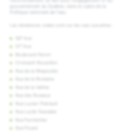
l’environnement
, en lien avec l’engagement 37 du
gouvernement du Québec, dans le cadre de la
Politique nationale de l’eau.
Les résidences visées sont sur les rues suivantes :
e
56
Ave
e
51
Ave
Boulevard Perrot
Croissant Roussillon
Rue de la Rhapsodie
Rue de la Rivelaine
Rue de la Valline
Rue des Roseaux
Rue Lucien-Thériault
Rue Lucile-Teasdale
Rue Parmentier
Rue Picard