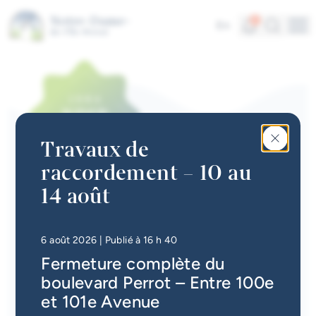
Aller au contenu principal
Alertes
Recherc
4
En
Me
Accès rapides
Actualités
Infolettre
Travaux de
Calendrier des événements
raccordement – 10 au
#Tellement beau | Attraits
14 août
ACTUALITÉS
touristiques
Vérification des
Emplois à la Ville
branchements d'égout -
• Mis à jour le
7 août 2026
6 août 2026
| Publié à 16 h 40
test de coloration
Fermeture complète du
Carte interactive
boulevard Perrot – Entre 100e
Services en ligne
et 101e Avenue
Retour