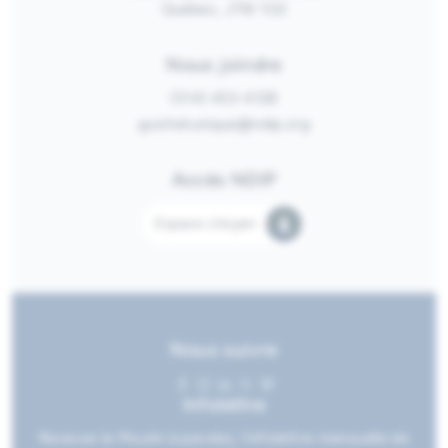
Québec, J7W 1G2
Nous joindre
(514) 453-4128
guichetunique@ndip.org
Accès NDIP
Espace citoyen
Nous suivre
Infolettre
Recevez le Moulin à paroles, l’infolettre mensuelle de