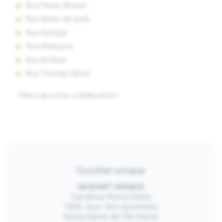
Rue Pierre-Ricard
Rue Reine-de-prés
Rue Renaud
Rue Rhéaume
Rue Rollinet
Rue Thomas-Denis
Merci de votre collaboration
Guichet unique
GUICHET UNIQUE
Carrefour Notre-Dame
1300, boul. Don-Quichotte
Notre-Dame-de-l’Île-Perrot