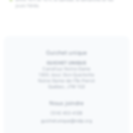
jours fériés.
Guichet unique
GUICHET UNIQUE
Carrefour Notre-Dame
1300, boul. Don-Quichotte
Notre-Dame-de-l’Île-Perrot
Québec, J7W 1G2
Nous joindre
(514) 453-4128
guichetunique@ndip.org