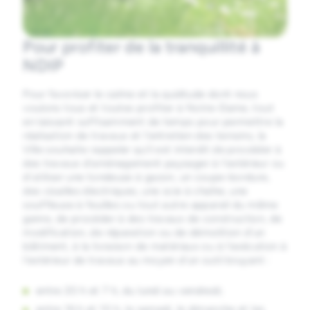
Pour profiter de la tranquillité à
NDIP
Pour favoriser le calme et la quiétude dont nous
voulons tous et toutes profiter à Notre-Dame, tout
en laissant suffisamment de temps pour permettre la
réalisation de travaux et l’entretien des terrains, la
Ville souhaite rappeler qu’il est interdit de procéder à
des travaux d’aménagement paysager à l’extérieur ou
d’utiliser une tondeuse à gazon, un coupe-bordure,
des cisailles électriques, une scie à chaîne, une
souffleuse à feuilles ou tout autre appareil du même
genre, de procéder à des travaux de construction, de
modification, de réparation ou de démolition d’un
bâtiment, à la livraison de matériaux ou à l’exécution à
l’extérieur de travaux au moyen d’un outil bruyant :
entre 20 h et 7 h, du lundi au vendredi;
entre 16 h et 10 h, le samedi, le dimanche et les