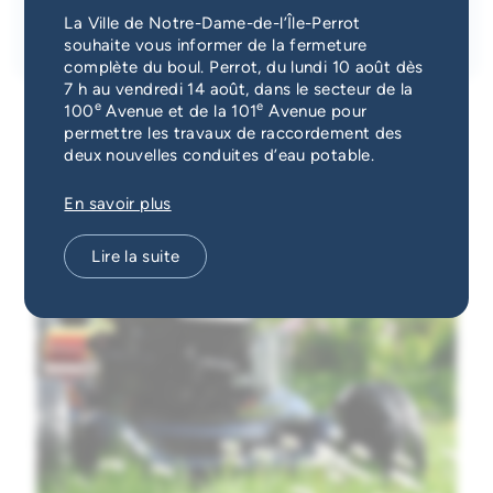
Date
Catégorie
Services d'alerte
La Ville de Notre-Dame-de-l’Île-Perrot
27 mai 2024
Vie municipale
souhaite vous informer de la fermeture
complète du boul. Perrot, du lundi 10 août dès
Guichet unique
7 h au vendredi 14 août, dans le secteur de la
e
e
100
Avenue et de la 101
Avenue pour
permettre les travaux de raccordement des
deux nouvelles conduites d’eau potable.
En savoir plus
Lire la suite