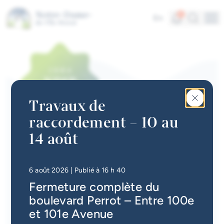
Aller au contenu principal
Alertes
Recherc
4
En
Me
Accès rapides
Actualités
Infolettre
Travaux de
Calendrier des événements
raccordement – 10 au
#Tellement beau | Attraits
14 août
ACTUALITÉS
touristiques
Réglementation sur les
Emplois à la Ville
nuisances - bruit
• Mis à jour à
16 h 49
6 août 2026
| Publié à 16 h 40
Fermeture complète du
Carte interactive
Retour
boulevard Perrot – Entre 100e
Services en ligne
et 101e Avenue