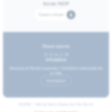
Accès NDIP
Espace citoyen
Nous suivre
Infolettre
Recevez le Moulin à paroles, l’infolettre mensuelle de
la Ville
Inscription
© 2026 • Ville de Notre-Dame-de-l'Île-Perrot