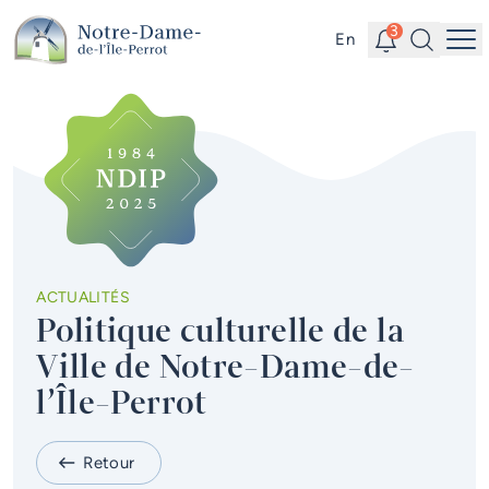
Aller au contenu principal
Alertes
Recherc
3
En
Me
Accès rapides
Actualités
Infolettre
Calendrier des événements
#Tellement beau | Attraits
ACTUALITÉS
touristiques
Politique culturelle de la
Emplois à la Ville
Ville de Notre-Dame-de-
l’Île-Perrot
Carte interactive
Services en ligne
Retour