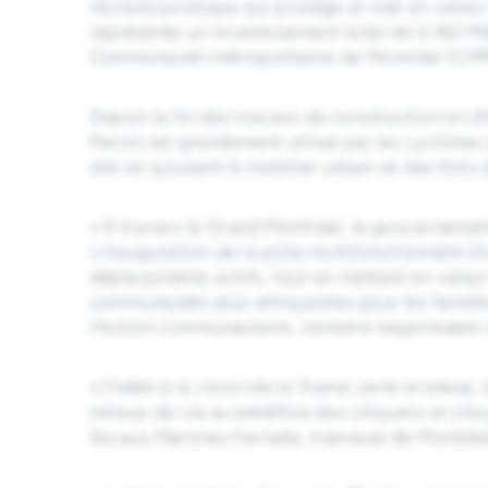
récréotouristique qui protège et met en valeur 
représente un investissement total de 2,162 M
Communauté métropolitaine de Montréal (CMM), 
Depuis la fin des travaux de construction en 2
Perrot est grandement utilisé par les cyclistes
site en ajoutant le mobilier urbain et des îlot
« À travers le Grand Montréal, le gouvernement 
L’inauguration de la piste multifonctionnelle D
déplacements actifs, tout en mettant en valeur
communautés plus attrayantes pour les famille
l’Action communautaire, ministre responsable 
« Fidèle à la vision de la Trame verte et bleue
milieux de vie au bénéfice des citoyens et ci
Soraya Martinez Ferrada, mairesse de Montréa