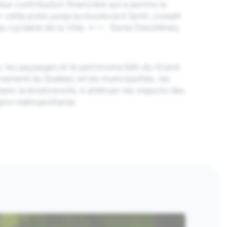
ur contribution financière qui a permis la
er cette piste jusqu’au boulevard Saint-Joseph
au cyclable de la Ville. » — Danie Deschênes,
s, les paysages et le patrimoine bâti du Grand
nement du Québec et les municipalités, les
enir la biodiversité, à atténuer les impacts des
égion métropolitaine.