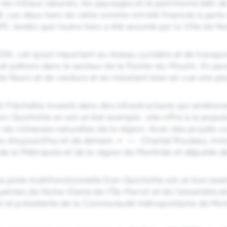
les milieux naturels, les paysages et le patrimoine bâti d
$. Les deux tiers de cette somme ont été financés à part
tandis que l’autre tiers a été assumé par la Ville de No
024, cet ajout important au réseau cyclable et de transpor
 et piétons dans le secteur de la Pointe-du-Moulin. En par
s de fleurs et de verdure et en installant bien en vue une
Fréchette investit dans des infrastructures qui amélioren
on-Quichotte en est un bel exemple : elle offre à la popul
 les richesses naturelles de la région. Avec des projets 
s d’aujourd’hui et de demain. » — Chantal Rouleau, minis
de la Métropole et de la région de Montréal et députée 
, la piste multifonctionnelle Don-Quichotte est un bon exe
toyennes de Notre-Dame de-l’Île-Perrot et de l’ensemble 
l et présidente de la Communauté métropolitaine de Mon