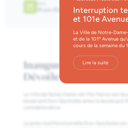
Date
Catégorie
Interruption t
19 juin 2026
Vie municipal
et 101e Avenue
La Ville de Notre-Dame-d
e
et de la 101
Avenue qu’u
cours de la semaine du 
Inauguration officiell
Lire la suite
Dévoilement de la pla
La Ville de Notre-Dame-de-l’Île-Perrot est heur
boulevard Don-Quichotte entre le boulevard Per
commémorative.
La piste multifonctionnelle Don-Quichotte est 