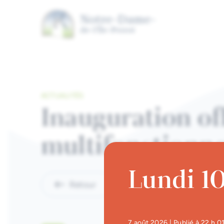
Aller au contenu principal
ACTUALITÉS
Inauguration off
multifonctionn
Lundi 10
Retour
7 août 2026
| Publié à 22 h 0