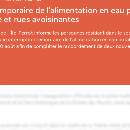
emporaire de l’alimentation en eau 
e
 et rues avoisinantes
e-l’Île-Perrot informe les personnes résidant dans le se
ne interruption temporaire de l’alimentation en eau pota
10 août afin de compléter le raccordement de deux nouve
e de la piste multifonction
que signature
euse d’annoncer l’inauguration officielle de la piste mul
rot et le Parc historique de la Pointe-du-Moulin, ainsi q
un projet qui s’inscrit dans le cadre de la Trame verte et