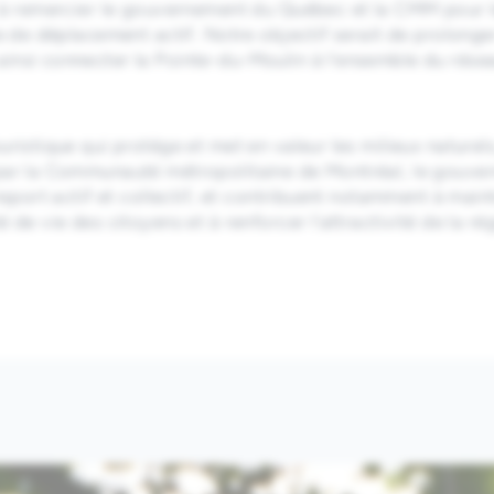
 à remercier le gouvernement du Québec et la CMM pour le
ie de déplacement actif. Notre objectif serait de prolong
insi connecter la Pointe-du-Moulin à l’ensemble du rése
ristique qui protège et met en valeur les milieux naturel
par la Communauté métropolitaine de Montréal, le gouver
nsport actif et collectif, et contribuent notamment à maint
 de vie des citoyens et à renforcer l’attractivité de la r