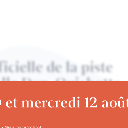
icielle de la piste
elle Don-Quichotte
 et mercredi 12 aoû
1
• Mis à jour à
22 h 29