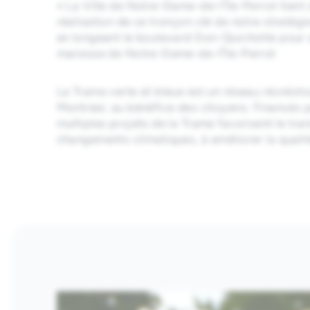
« La Ville de Notre-Dame-de-l’Île-Perrot tient
réalisation de ce tronçon clé de notre stratég
en longeant le boulevard Don-Quichotte pour a
mairesse de Notre-Dame-de-l’Île-Perrot
La Trame verte et bleue est un réseau récréotou
Montréal, au bénéfice des citoyens. Financés 
multiples projets de la Trame favorisent le tra
changements climatiques, à améliorer la qualité
Images