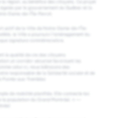
e la région, au bénéfice des citoyens. Ce projet
s égales par le gouvernement du Québec et la
tre-Dame-de-l’Île-Perrot.
t actif de la Ville de Notre-Dame-de-l’Île-
allèle, la Ville a poursuivi l’aménagement du
 plaque signature commémorative.
t la qualité de vie des citoyens.
ation un corridor sécurisé favorisant les
comme celui-ci, nous bâtissons des
tre responsable de la Solidarité sociale et de
de Pointe-aux-Trembles
mple de mobilité planifiée. Elle connecte les
de la population du Grand Montréal. » —
tréal