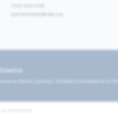
(514) 453-4128
guichetunique@ndip.org
nfolettre
cevez le Moulin à paroles, l’infolettre mensuelle de la Vil
 de confidentialité