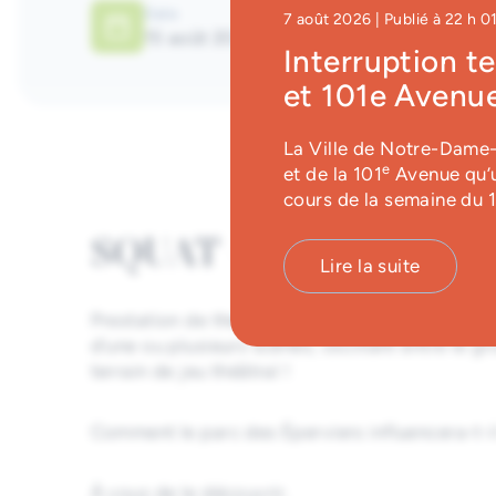
Date
Heure
7 août 2026
| Publié à 22 h 0
15 août 2026
15 h 30
à
16
Interruption t
et 101e Avenue
La Ville de Notre-Dame-d
e
et de la 101
Avenue qu’u
cours de la semaine du 
SQUAT – Quand le lieu 
Lire la suite
Prestation de théâtre d’improvisation inspirée 
d’une ou plusieurs scènes, oscillant entre le 
terrain de jeu théâtral !
Comment le parc des Éperviers influencera-t-il 
À vous de le découvrir.