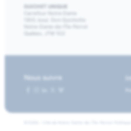
GUICHET UNIQUE
Carrefour Notre-Dame
1300, boul. Don-Quichotte
Notre-Dame-de-l’Île-Perrot
Québec, J7W 1G2
Nous suivre
I
Re
© 2026 • Ville de Notre-Dame-de-l'Île-Perrot
•
Politique