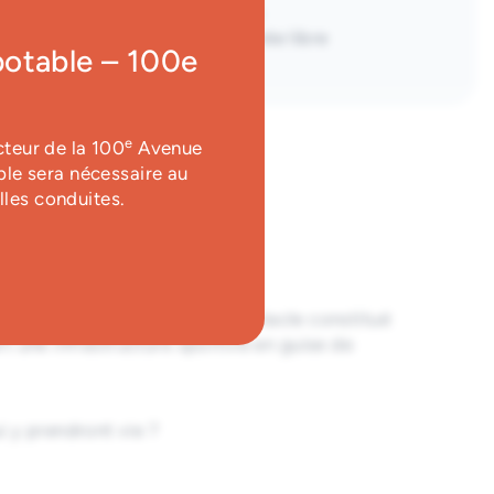
Type
'Île-Perrot, Québec
Entrée libre
potable – 100e
e
cteur de la 100
Avenue
ble sera nécessaire au
lles conduites.
 un musicien, présentent un spectacle constitué
t une infrastructure sportive en guise de
i y prendront vie ?