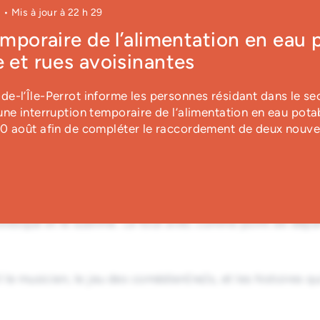
Parc des Éperviers
1
• Mis à jour à
22 h 29
 h 30
89, rue de la Rivelaine, Notre-Dame-de-l
emporaire de l’alimentation en eau 
 et rues avoisinantes
e-l’Île-Perrot informe les personnes résidant dans le se
ne interruption temporaire de l’alimentation en eau pota
10 août afin de compléter le raccordement de deux nouve
inspire le jeu
par la ville et son mobilier urbain. Quatre artistes, dont
grotesque et le sublime. Le tout avec comme point de dépar
le musicien, le jeu des comédien(ne)s, et les histoires qu