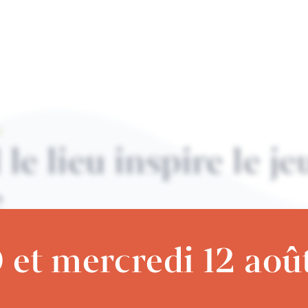
E
 lieu inspire le jeu
e
 et mercredi 12 aoû