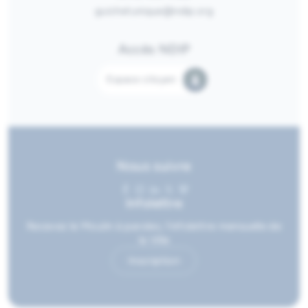
guichetunique@ndip.org
Accès NDIP
Espace citoyen
Nous suivre
Infolettre
Recevez le Moulin à paroles, l’infolettre mensuelle de
la Ville
Inscription