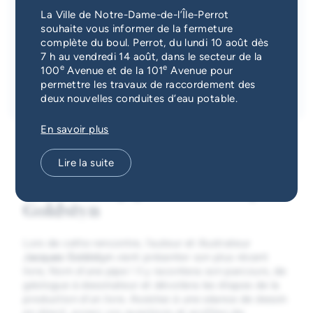
Date
Heure
Services d'alerte
La Ville de Notre-Dame-de-l’Île-Perrot
27 juin 2026
13 h 30
à
13 h 30
souhaite vous informer de la fermeture
Bibliothèque Marie-Uguay
complète du boul. Perrot, du lundi 10 août dès
Guichet unique
1300, boul. Don-Quichotte, Notre-Dame-de-l'Île-
7 h au vendredi 14 août, dans le secteur de la
Perrot, QC J7W 1G2
e
e
100
Avenue et de la 101
Avenue pour
Inscription requise
permettre les travaux de raccordement des
Inscription
deux nouvelles conduites d’eau potable.
En savoir plus
Lire la suite
Nom d’une pipe ! | Avec Jacques
Goldstyn
Lors de cette rencontre, l’auteur et illustrateur
Jacques Goldstyn
vient présenter son plus récent
livre, Nom d’une pipe ! Il y racontera son parcours, de
géologue à dessinateur et dévoilera les étapes de la
production d’un livre. Assistez à une séance de dessin
en direct, posez vos questions et profitez de