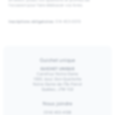
l’occasion pour faire dédicacer vos livres.
Inscriptions obligatoires:
514 453-0013
Guichet unique
GUICHET UNIQUE
Carrefour Notre-Dame
1300, boul. Don-Quichotte
Notre-Dame-de-l’Île-Perrot
Québec, J7W 1G2
Nous joindre
(514) 453-4128