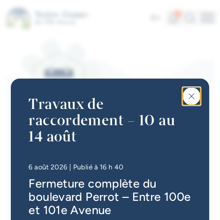
Aller au contenu principal
Alertes
Recherc
4
En
Me
Accès rapides
Actualités
Infolettre
Travaux de
Calendrier des événements
raccordement – 10 au
#Tellement beau | Attraits
14 août
CALENDRIER DES ÉVÉNEMENTS | ÉVÉNEMENT
touristiques
Nom d’une pipe ! | Avec
Emplois à la Ville
Jacques Goldstyn
• Mis à jour à
16 h 49
6 août 2026
| Publié à 16 h 40
Fermeture complète du
Carte interactive
Retour
boulevard Perrot – Entre 100e
Services en ligne
et 101e Avenue