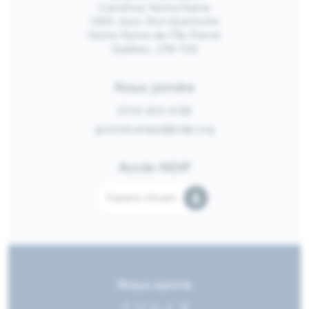
Carrefour Notre-Dame
1300, boul. Don-Quichotte
Notre-Dame-de-l’Île-Perrot
Québec, J7W 1G2
Nous joindre
(514) 453-4128
guichetunique@ndip.org
Accès NDIP
Espace citoyen
Nous suivre