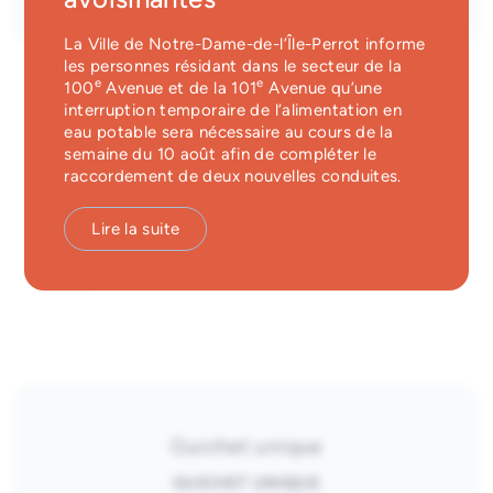
Services d'alerte
La Ville de Notre-Dame-de-l’Île-Perrot informe
les personnes résidant dans le secteur de la
Guichet unique
e
e
100
Avenue et de la 101
Avenue qu’une
interruption temporaire de l’alimentation en
eau potable sera nécessaire au cours de la
10 à 15 ans | 5 juin, 3 juillet et 7
semaine du 10 août afin de compléter le
raccordement de deux nouvelles conduites.
août
Lire la suite
Invitation à jouer à des jeux vidéo sur la console
Nintendo Switch et/ou découvrir de nouveaux jeux de
société.
Guichet unique
GUICHET UNIQUE