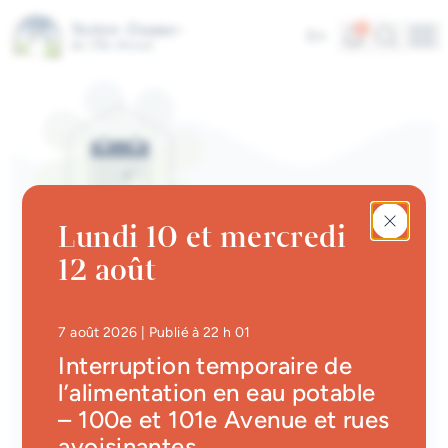
Aller au contenu principal
Alertes
Recherc
5
En
Me
Accès rapides
Actualités
Infolettre
Lundi 10 et mercredi
Calendrier des événements
12 août
#Tellement beau | Attraits
CALENDRIER DES ÉVÉNEMENTS | LOISIRS
touristiques
Jeux ados
Emplois à la Ville
• Mis à jour à
22 h 29
7 août 2026
| Publié à 22 h 01
Retour
Interruption temporaire de
Carte interactive
l’alimentation en eau potable
– 100e et 101e Avenue et rues
Services en ligne
Date
Heure
avoisinantes
3 juillet 2026
16 h 00
à
17 h 30