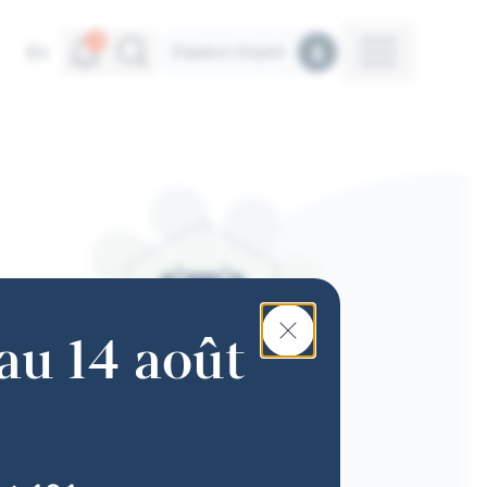
Alertes
Recherche
4
Menu
En
Espace citoyen
au 14 août