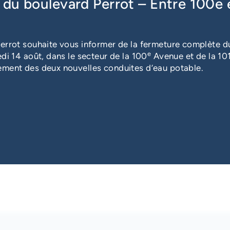
du boulevard Perrot – Entre 100e 
Heure
16 h 00
à
17 h 30
errot souhaite vous informer de la fermeture complète du
e
di 14 août, dans le secteur de la 100
Avenue et de la 10
ement des deux nouvelles conduites d’eau potable.
sole Nintendo Switch et/ou découvrir de nouveaux jeux de