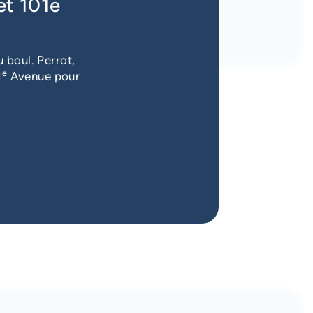
et 101e
 boul. Perrot,
e
1
Avenue pour
 société.