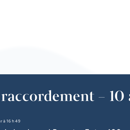
raccordement – 10 
ur à
16 h 49