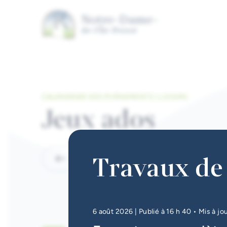
Aller au contenu principal
CALENDRIER DES ÉVÉNEMENTS | LOISIRS
Jeux ados
Travaux de 
Retour
6 août 2026
| Publié à 16 h 40
• Mis à jo