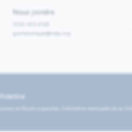
Nous joindre
(514) 453-4128
guichetunique@ndip.org
nfolettre
cevez le Moulin à paroles, l’infolettre mensuelle de la Vil