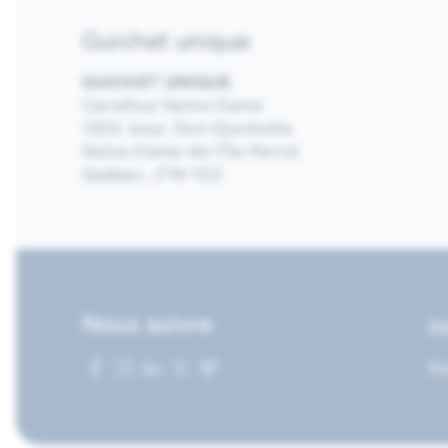
Guichet unique
GUICHET UNIQUE
Carrefour Notre-Dame
1300, boul. Don-Quichotte
Notre-Dame-de-l’Île-Perrot
Québec, J7W 1G2
Nous suivre
I
Re