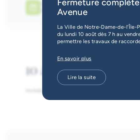
Fermeture complète 
Date
Avenue
7 août 2026
La Ville de Notre-Dame-de-l’Île-P
du lundi 10 août dès 7 h au vendre
permettre les travaux de raccord
En savoir plus
10 à 15 ans
Lire la suite
Invitation à jouer à des jeux vidéo sur la con