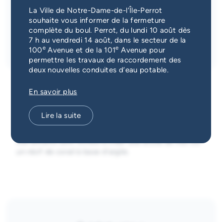
Bibliothèque Marie-Uguay
Services d'alerte
La Ville de Notre-Dame-de-l’Île-Perrot
1300, boul. Don-Quichotte, Notre-Dame-de-l'Île-
souhaite vous informer de la fermeture
Perrot, QC J7W 1G2
complète du boul. Perrot, du lundi 10 août dès
Guichet unique
Inscription requise
7 h au vendredi 14 août, dans le secteur de la
Inscription
e
e
100
Avenue et de la 101
Avenue pour
permettre les travaux de raccordement des
deux nouvelles conduites d’eau potable.
En savoir plus
Coraux et étoiles de mer
Lire la suite
Les enfants sont invités à créer une étoile de mer ou
un récif de corail à base d’argile.