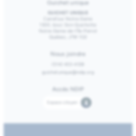
Guichet unique
GUICHET UNIQUE
Carrefour Notre-Dame
1300, boul. Don-Quichotte
Notre-Dame-de-l’Île-Perrot
Québec, J7W 1G2
Nous joindre
(514) 453-4128
guichetunique@ndip.org
Accès NDIP
Espace citoyen