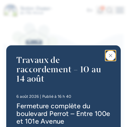
Aller au contenu principal
Alertes
Recherc
4
En
Me
Accès rapides
Actualités
Infolettre
Travaux de
Calendrier des événements
raccordement – 10 au
#Tellement beau | Attraits
14 août
CALENDRIER DES ÉVÉNEMENTS | LOISIRS
touristiques
Coraux et étoiles de mer
Emplois à la Ville
• Mis à jour à
16 h 49
6 août 2026
| Publié à 16 h 40
Retour
Fermeture complète du
Carte interactive
boulevard Perrot – Entre 100e
Services en ligne
et 101e Avenue
Date
Heure
8 août 2026
10 h 30
à
10 h 30