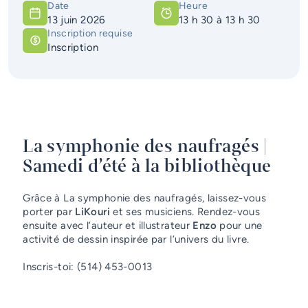
Date
Heure
Services d'alerte
13 juin 2026
13 h 30
à
13 h 30
Inscription requise
Guichet unique
Inscription
La symphonie des naufragés |
Samedi d’été à la bibliothèque
Grâce à La symphonie des naufragés, laissez-vous
porter par
LiKouri
et ses musiciens. Rendez-vous
ensuite avec l’auteur et illustrateur
Enzo
pour une
activité de dessin inspirée par l’univers du livre.
Inscris-toi: (514) 453-0013