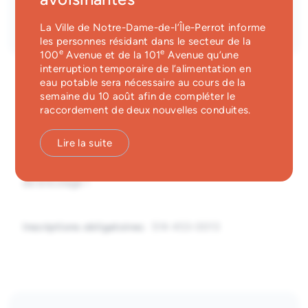
Inscription requise
Services d'alerte
Inscription
La Ville de Notre-Dame-de-l’Île-Perrot informe
les personnes résidant dans le secteur de la
Guichet unique
e
e
100
Avenue et de la 101
Avenue qu’une
interruption temporaire de l’alimentation en
eau potable sera nécessaire au cours de la
semaine du 10 août afin de compléter le
raccordement de deux nouvelles conduites.
Vendredi 5 juin, 10 h 30
Lire la suite
À la recherche d’une activité durant la journée
pédagogique ? Rejoignez-nous pour une belle activité
de bricolage !
Inscriptions obligatoires:
514 453-0013