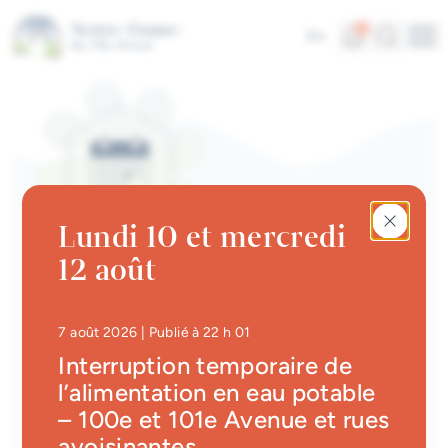
Aller au contenu principal
Alertes
Recherc
5
En
Me
Accès rapides
Actualités
Infolettre
Lundi 10 et mercredi
Calendrier des événements
12 août
#Tellement beau | Attraits
CALENDRIER DES ÉVÉNEMENTS | CULTURE
touristiques
Biblio-Brico
Emplois à la Ville
• Mis à jour à
22 h 29
7 août 2026
| Publié à 22 h 01
Retour
Interruption temporaire de
Carte interactive
l’alimentation en eau potable
– 100e et 101e Avenue et rues
Services en ligne
Date
Heure
avoisinantes
5 juin 2026
10 h 30
à
10 h 30