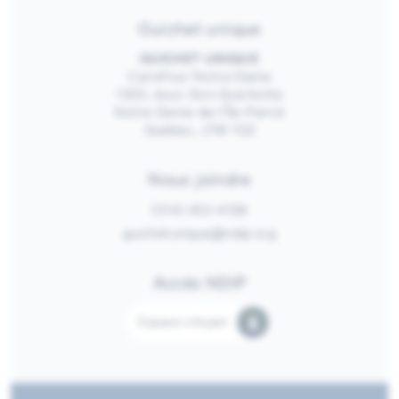
Guichet unique
GUICHET UNIQUE
Carrefour Notre-Dame
1300, boul. Don-Quichotte
Notre-Dame-de-l’Île-Perrot
Québec, J7W 1G2
Nous joindre
(514) 453-4128
guichetunique@ndip.org
Accès NDIP
Espace citoyen