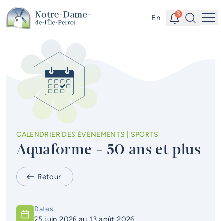
Aller au contenu principal
Alertes
Recherc
3
En
Me
Accès rapides
Actualités
Infolettre
Calendrier des événements
#Tellement beau | Attraits
CALENDRIER DES ÉVÉNEMENTS | SPORTS
touristiques
Aquaforme - 50 ans et plus
Emplois à la Ville
Retour
Carte interactive
Services en ligne
Dates
25 juin 2026
au
13 août 2026