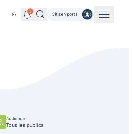
Alerts
Search
3
Menu
Fr
Citizen portal
Audience
tous les publics