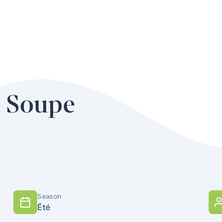
a Soupe
Season
été