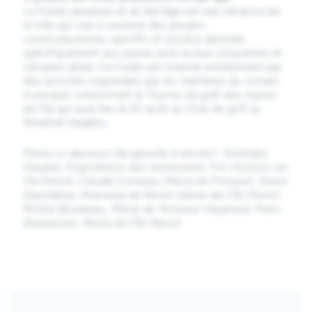
Le Fonds jeunesse et du Bel âge est une initiative de
la Ville qui vise à soutenir des projets
communautaires, sportifs et sociaux destinés
spécifiquement aux jeunes ainsi qu’aux citoyennes et
citoyens aînés. Ce fonds est financé entièrement par
des activités organisées par les membres du conseil
municipal, notamment le Tournoi de golf des maires
de l'île qui aura lieu le 20 août au Club de golf au
Windmill Heights.
Photo ci-dessous (d
e gauche à droite) : Nicholas
Gaudet, Propriétaire des restaurants Tim Hortons sur
l’île Perrot; Claude Comeau, Maire de Pincourt; Danie
Deschênes, Mairesse de Notre-Dame-de-l’Île-Perrot;
Michel Bourdeau, Maire de Terrasse-Vaudreuil; Marc
Deslauriers, Maire de l’Île-Perrot