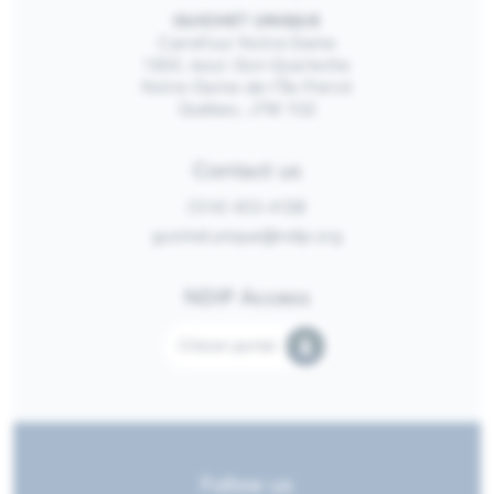
GUICHET UNIQUE
Carrefour Notre-Dame
1300, boul. Don-Quichotte
Notre-Dame-de-l’Île-Perrot
Québec, J7W 1G2
Contact us
(514) 453-4128
guichetunique@ndip.org
NDIP Access
Citizen portal
Follow us