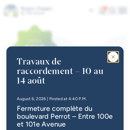
Skip to main content
Alerts
Search
4
Fr
Me
Quick links
News
Newsletter
Travaux de
Events calendar
raccordement – 10 au
#Tellement beau | Attraits
14 août
NEWS
touristiques
La campagne des biscuits
Jobs
sourire récolte plus de 12
• Updated at
4:49 P.M.
August 6, 2026
| Posted at 4:40 P.M.
700 $
Fermeture complète du
Interactive map
boulevard Perrot – Entre 100e
Online Services
et 101e Avenue
Back