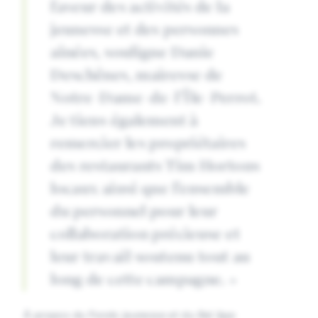
faveur des activités de la
jeunesse et des personnes
aînées, souligne Danie
Deschênes, mairesse de
Notre-Dame-de-l’Île-Perrot.
Je tiens également à
remercier les propriétaires
des restaurants Tim Hortons
locaux ainsi que l’ensemble
du personnel pour leur
collaboration précieuse et
leur travail soutenu tout au
long de cette campagne. »
À propos du Fonds jeunesse et du Bel âge