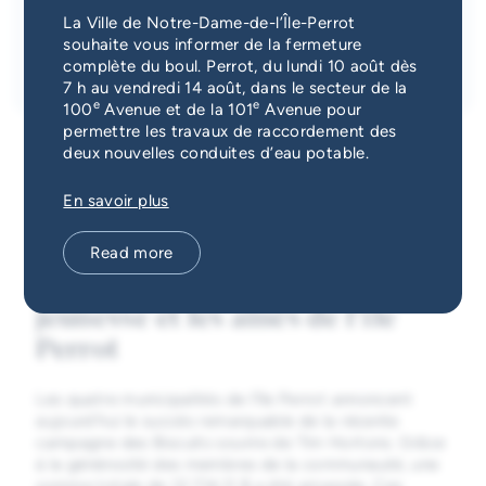
Emergency Services
La Ville de Notre-Dame-de-l’Île-Perrot
souhaite vous informer de la fermeture
Date
Category
complète du boul. Perrot, du lundi 10 août dès
May 29, 2026
Vie municipale
Guichet unique
7 h au vendredi 14 août, dans le secteur de la
e
e
100
Avenue et de la 101
Avenue pour
permettre les travaux de raccordement des
deux nouvelles conduites d’eau potable.
En savoir plus
Une mobilisation exemplaire
des citoyennes et citoyens au
Read more
profit du Fonds pour la
jeunesse et les aînés de l’île
Perrot
Les quatre municipalités de l’île Perrot annoncent
aujourd’hui le succès remarquable de la récente
campagne des Biscuits sourire de Tim Hortons. Grâce
à la générosité des membres de la communauté, une
somme totale de 12 714,11 $ a été amassée. Ces