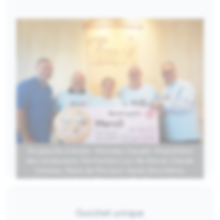
Images
De gauche à droite : Nicholas Gaudet, Propriétaire
des restaurants Tim Hortons sur l’île Perrot; Claude
Comeau, Maire de Pincourt; Danie Deschênes,
Mairesse de Notre-Dame-de-l’Île-Perrot; Michel
Bourdeau, Maire de Terrasse-Vaudreuil; Marc
Deslauriers, Maire de l’Île-Perrot
Guichet unique