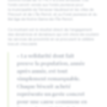
fonds seront versés aux fonds jeunesse pour
la municipalité de Terrasse-Vaudreuil et les villes de
Pincourt et de L’Île-Perrot, et au Fond jeunesse et du
Bel âge de Notre-Dame-de-l’Île-Perrot.
Ce montant est le résultat direct de l’engagement
des donatrices et donateurs qui ont choisi de soutenir
les services de proximité en se procurant le célèbre
biscuit chocolaté.
« La solidarité dont fait
preuve la population, année
après année, est tout
simplement remarquable.
Chaque biscuit acheté
représente un geste concret
pour une cause commune en