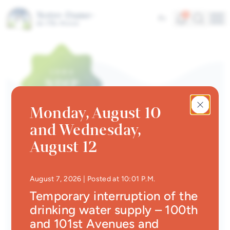
Skip to main content
Alerts
Search
5
Fr
Me
Quick links
News
Newsletter
Monday, August 10
Events calendar
and Wednesday,
#Tellement beau | Attraits
NEWS
August 12
touristiques
Carte Accès NDIP
Jobs
• Updated at
10:29 P.
August 7, 2026
| Posted at 10:01 P.M.
Back
Interactive map
Temporary interruption of the
drinking water supply – 100th
Online Services
Date
Category
and 101st Avenues and
February 25, 2025
Vie municipale