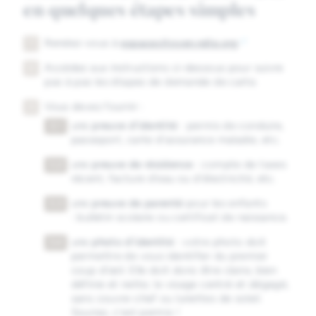
en quelques étapes simples
Rendez-vous à
espacecitoyen.ndip.org
Accédez aux instructions ci-dessous pour suivre
pas à pas les étapes de demande de carte.
Vous devez fournir :
une
preuve d'identité
: permis de conduire,
passeport, carte d'assurance maladie, etc.
une
preuve de résidence
: compte de taxes
récent, facture d'eau ou d'électricité, etc.
une
preuve de parenté
pour les enfants
: bulletin scolaire ou certificat de naissance.
une
photo d'identité
: votre photo doit
permettre de vous identifier du premier
coup d’œil. Elle doit donc être claire, bien
définie et nette; le visage centré et dégagé,
sans couvre-chef ou lunettes de soleil.
Souriez, c’est permis !