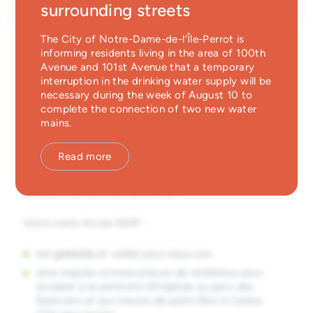
surrounding streets
Emergency Services
The City of Notre-Dame-de-l’Île-Perrot is
Guichet unique
informing residents living in the area of 100th
Avenue and 101st Avenue that a temporary
interruption in the drinking water supply will be
Votre identité NDIP à portée de
necessary during the week of August 10 to
complete the connection of two new water
main
mains.
En tant que résidente et résident, vous pourrez vous
Read more
servir de votre carte citoyenne
Accès NDIP
chaque
fois qu’une preuve de résidence sera exigée pour
accéder aux services de la Ville.
Votre carte Accès NDIP :
est
gratuite
et valide pour deux ans
sera requise comme preuve de résidence pour
accéder à la patinoire réfrigérée au parc des
Éperviers et aux heures de patin libre à l’aréna