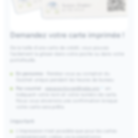
Demandez votre carte imprimée !
De la taille d’une carte de crédit, vous pouvez
facilement la glisser dans votre poche ou dans votre
portefeuille.
En personne
: Rendez-vous au comptoir du
Guichet unique pendant les heures de bureau
Par courriel
:
espacecitoyen@ndip.org
en
indiquant votre nom et votre numéro de carte.
Nous vous enverrons une confirmation lorsque
votre carte sera prête.
Important
L’impression n’est possible que pour les cartes
préalablement créées via la plateforme