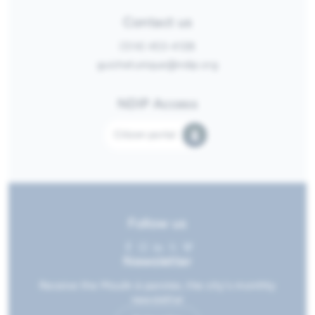
Contact us
(514) 453-4128
guichetunique@ndip.org
NDIP Access
Citizen portal
Follow us
Newsletter
Receive the Moulin à paroles, the city's monthly
newsletter