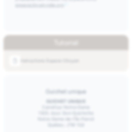
espacecitoyen.ndip.org
Tutoriel
Instructions Espace Citoyen
Guichet unique
GUICHET UNIQUE
Carrefour Notre-Dame
1300, boul. Don-Quichotte
Notre-Dame-de-l’Île-Perrot
Québec, J7W 1G2