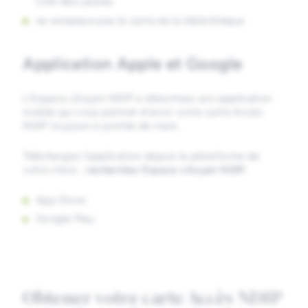
Cité-des-jeunes
ne remplace pas la carte de la bibliothèque
Application Apple et Google
L’Espace citoyen NDIP a désormais son application
mobile qui vous permet d’avoir votre carte Accès
NDIP toujours à portée de main.
Téléchargez l’application depuis la plateforme de
votre choix :
recherchez Espace citoyen NDIP
.
App Store
Google Play
Obtenez votre carte Accès NDIP