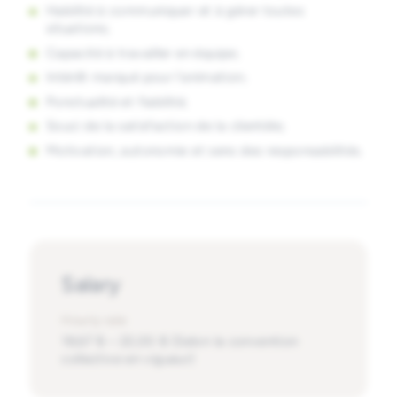
Habilité à communiquer et à gérer toutes
situations;
Capacité à travailler en équipe;
Intérêt marqué pour l’animation;
Ponctualité et fiabilité;
Souci de la satisfaction de la clientèle;
Motivation, autonomie et sens des responsabilités.
Salary
Hourly rate
18,67 $ – 22,00 $ (Selon la convention
collective en vigueur)