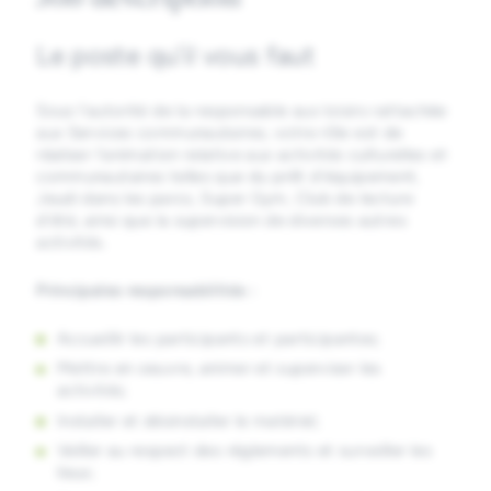
Le poste qu’il vous faut
Sous l’autorité de la responsable aux loisirs rattachée
aux Services communautaires, votre rôle est de
réaliser l’animation relative aux activités culturelles et
communautaires telles que du prêt d’équipement,
Jeudi dans les parcs, Super Gym, Club de lecture
d’été, ainsi que la supervision de diverses autres
activités.
Principales responsabilités :
Accueillir les participants et participantes;
Mettre en oeuvre, animer et superviser les
activités;
Installer et désinstaller le matériel;
Veiller au respect des règlements et surveiller les
lieux;