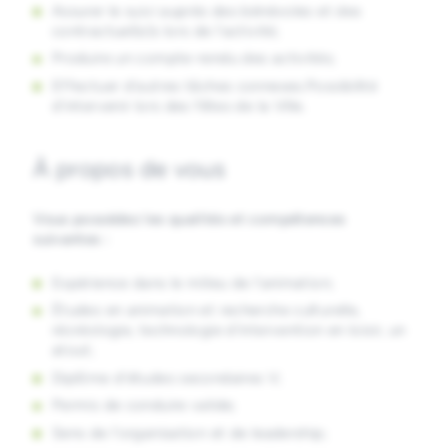
Assurer le suivi auprès des bénévoles et des
contractuel(e)s lors de l’activité;
Produire un compte-rendu des activités;
Effectuer d’autres tâches connexes.Possibilité
d’intervenir lors des fêtes de la Ville.
À propos de vous
Vous possédez les qualités et compétences
suivantes :
Expérience dans le milieu de l’animation;
Études en animation et recherche culturelle,
récréologie, technologie d’intervention en loisir, un
atout;
Diplôme d’études secondaires V;
Permis de conduire valide;
Sens de l’organisation et de leadership;