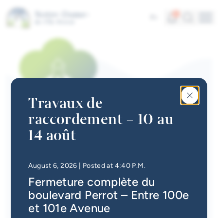
Skip to main content
Alerts
Search
4
Fr
Me
Quick links
News
Newsletter
Travaux de
Events calendar
raccordement – 10 au
#Tellement beau | Attraits
14 août
JOBS
touristiques
Préposé(e) aux activités
Jobs
• Updated at
4:49 P.M.
August 6, 2026
| Posted at 4:40 P.M.
Banque de candidatures | Sur appel
Fermeture complète du
Interactive map
boulevard Perrot – Entre 100e
Back
Online Services
et 101e Avenue