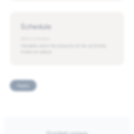
Schedule
Work schedule
Variable selon les besoins et les activités
mises en place
Apply
Guichet unique