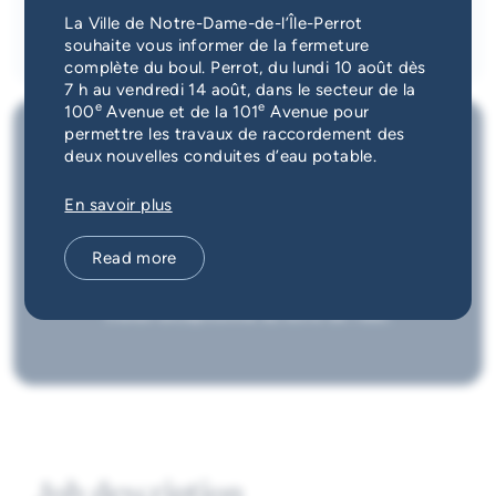
Emergency Services
La Ville de Notre-Dame-de-l’Île-Perrot
When
Apply
souhaite vous informer de la fermeture
complète du boul. Perrot, du lundi 10 août dès
Guichet unique
7 h au vendredi 14 août, dans le secteur de la
e
e
100
Avenue et de la 101
Avenue pour
permettre les travaux de raccordement des
deux nouvelles conduites d’eau potable.
About us
En savoir plus
Notre-Dame-de-l’Île-Perrot est idéalement située
entre le fleuve Saint-Laurent et le lac Saint-Louis.
Read more
C’est la chance de travailler avec une équipe
dynamique et motivante, le tout dans un cadre de
travail exceptionnel au bord de l’eau.
Job description