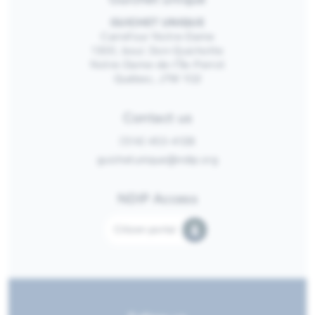
GUICHET UNIQUE
Carrefour Notre-Dame
1300, boul. Don-Quichotte
Notre-Dame-de-l’Île-Perrot
Québec, J7W 1G2
Contact us
(514) 453-4128
guichetunique@ndip.org
NDIP Access
Citizen portal