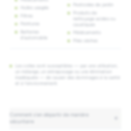
Pesticides de jardin
Huiles usagée
Produits de
Filtres
nettoyage acides ou
Peintures
caustiques
Batteries
Médicaments
d’automobile
Piles sèches
Les colles sont susceptibles — par une utilisation,
un mélange, un entreposage ou une élimination
inadéquate — de causer des dommages à la santé
et à l’environnement.
Comment s'en départir de manière
sécuritaire