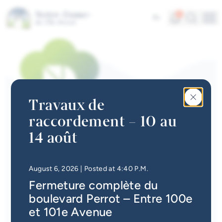
Skip to main content
Alerts
Search
4
Fr
Me
Quick links
News
Newsletter
Travaux de
Events calendar
raccordement – 10 au
#Tellement beau | Attraits
14 août
Hazardous Household
touristiques
Waste
Jobs
• Updated at
4:49 P.M.
August 6, 2026
| Posted at 4:40 P.M.
Pour vous en départir :
Réseau des écocentres
Fermeture complète du
Interactive map
Vaudreuil-Soulanges
boulevard Perrot – Entre 100e
Consultez la
foire aux questions
pour connaître les
Online Services
et 101e Avenue
bonnes pratiques de tri