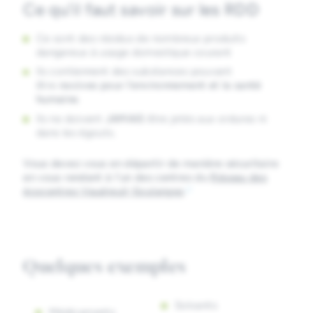
Ce qu'il faut savoir sur les RDD
Ce sont des résidus de nombreux produits
dangereux à usage domestique courant
Ils contiennent des substances pouvant
être
nocives pour l’environnement et la santé
humaine
.
Ils ne doivent
JAMAIS
être jetés aux ordures ni
dans les égouts.
Vous devez vous en départir de manière sécuritaire
en vous rendant à l'un des centres du
Réseau des
écocentres Vaudreuil-Soulanges
Quelques exemples
Solvants
Médicaments