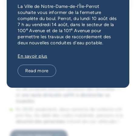
Emergency Services
La Ville de Notre-Dame-de-l’Île-Perrot
souhaite vous informer de la fermeture
complète du boul. Perrot, du lundi 10 août dès
Guichet unique
7 h au vendredi 14 août, dans le secteur de la
e
e
100
Avenue et de la 101
Avenue pour
permettre les travaux de raccordement des
Ne jamais jeter aux ordures ni
deux nouvelles conduites d’eau potable.
dans les égouts
En savoir plus
Le saviez-vous?
Read more
Lorsqu'elles entrent en contact avec d'autres
matières, les piles, batteries, bonbonnes d’aérosol
ou de propane peuvent produire des étincelles —
et
u
ne seule étincelle suffit à déclencher un
incendie
.
En 2025 seulement, deux camions de collecte ont
pris feu. Au-delà des coûts matériels, pensons à la
sécurité des personnes
à bord de ces véhicules !