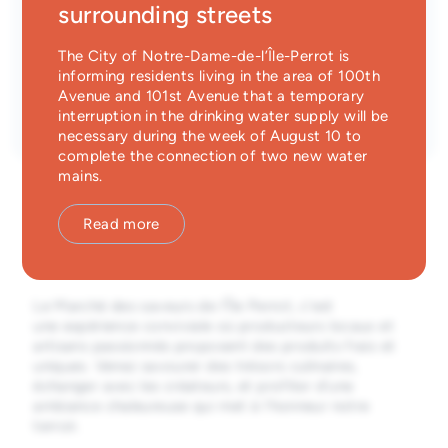
surrounding streets
Time
Emergency Services
3:00 P.M.
until
6:30 P.M.
Parc des Citoyens
The City of Notre-Dame-de-l’Île-Perrot is
Guichet unique
Don-Quichotte / rue de Provence
informing residents living in the area of 100th
Type
Avenue and 101st Avenue that a temporary
Entrée libre
interruption in the drinking water supply will be
necessary during the week of August 10 to
complete the connection of two new water
mains.
Read more
Les samedis | 15 h à 19 h
Le Marché des saveurs de l'Île Perrot, c'est
une expérience conviviale où producteurs locaux et
artisans passionnés proposent des produits frais et
uniques. Venez savourer des trésors culinaires,
échanger avec les créateurs, et profiter d'une
ambiance chaleureuse qui met à l'honneur notre
terroir.