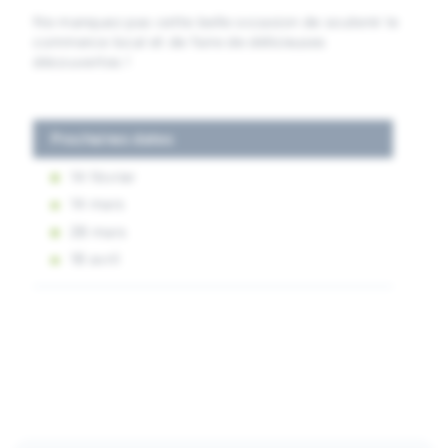
Ne manquez pas cette belle occasion de soutenir le
commerce local et de faire de délicieuses
découvertes !
Prochaines dates
14 février
14 mars
28 mars
18 avril