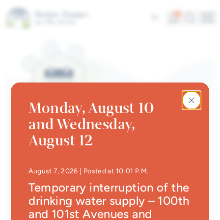
Skip to main content
Alerts
Search
5
Fr
Me
Quick links
News
Newsletter
Monday, August 10
Events calendar
and Wednesday,
#Tellement beau | Attraits
EVENTS CALENDAR | ÉVÉNEMENT
August 12
touristiques
Marché des saveurs
Jobs
• Updated at
10:29 P.
August 7, 2026
| Posted at 10:01 P.M.
Back
Interactive map
Temporary interruption of the
drinking water supply – 100th
Online Services
Dates
and 101st Avenues and
May 27, 2026
to
September 30, 2026