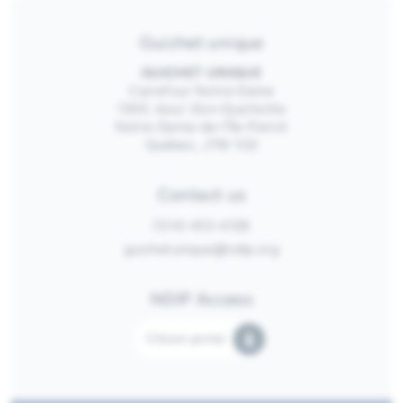
Guichet unique
GUICHET UNIQUE
Carrefour Notre-Dame
1300, boul. Don-Quichotte
Notre-Dame-de-l’Île-Perrot
Québec, J7W 1G2
Contact us
(514) 453-4128
guichetunique@ndip.org
NDIP Access
Citizen portal