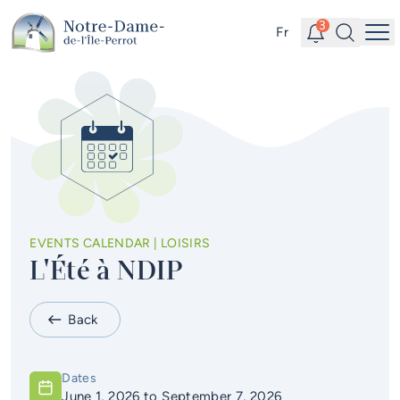
Skip to main content
Alerts
Search
3
Fr
Me
Quick links
News
Newsletter
Events calendar
#Tellement beau | Attraits
EVENTS CALENDAR | LOISIRS
touristiques
L'Été à NDIP
Jobs
Back
Interactive map
Online Services
Dates
June 1, 2026
to
September 7, 2026