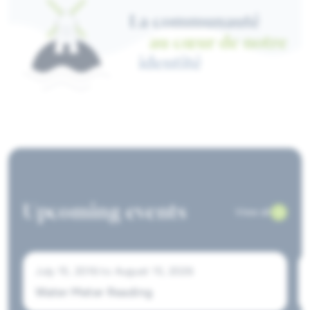
Upcoming events
View all
July 15, 2016
to
August 15, 2026
Water Meter Reading