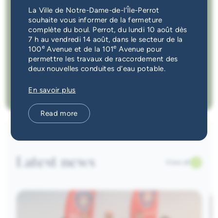
Municipal council 2025-2029
Emergency Services
La Ville de Notre-Dame-de-l’Île-Perrot
souhaite vous informer de la fermeture
Council meetings
complète du boul. Perrot, du lundi 10 août dès
Guichet unique
7 h au vendredi 14 août, dans le secteur de la
Public notices
e
e
100
Avenue et de la 101
Avenue pour
permettre les travaux de raccordement des
By-laws
deux nouvelles conduites d’eau potable.
En savoir plus
Taxation
Read more
Latest news
View all