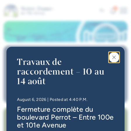
Skip to main content
Alerts
4
Fr
Me
Quick links
News
Newsletter
Travaux de
Events calendar
raccordement – 10 au
Guichet unique
ComAlerte
Search
#Tellement beau | Attraits
14 août
Collection Calendar
Permit applications
touristiques
Water Meter Reading
Jobs
• Updated at
4:49 P.M.
August 6, 2026
| Posted at 4:40 P.M.
Fermeture complète du
Interactive map
Quick links
boulevard Perrot – Entre 100e
Online Services
et 101e Avenue