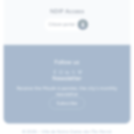
NDIP Access
Citizen portal
Follow us
Newsletter
Receive the Moulin à paroles, the city's monthly
newsletter
Subscribe
© 2026 • Ville de Notre-Dame-de-l'Île-Perrot