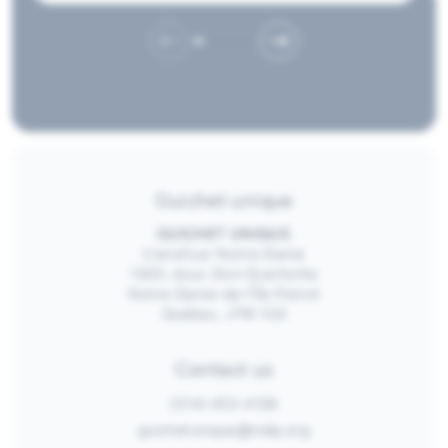
Guichet unique
GUICHET UNIQUE
Carrefour Notre-Dame
1300, boul. Don-Quichotte
Notre-Dame-de-l’Île-Perrot
Québec, J7W 1G2
Contact us
(514) 453-4128
guichetunique@ndip.org