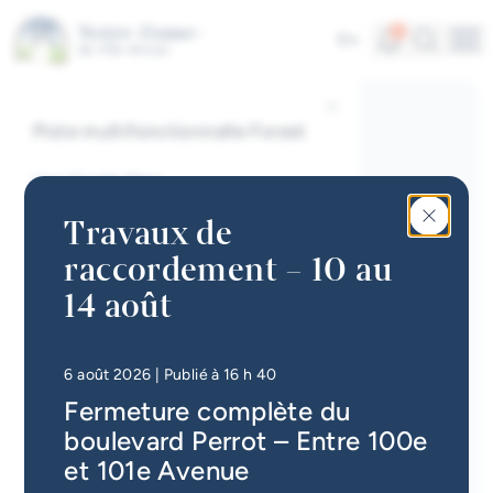
Entreprises
Aller au contenu principal
Interactive map
Alertes
Recherc
4
En
Me
À propos de la ville
Accès rapides
Piste multifonctionnelle Forest
Actualités
Lien Google Maps
Infolettre
Ouvrir dans un nouvel onglet
Travaux de
Calendrier des événements
raccordement – 10 au
En savoir plus
#Tellement beau | Attraits
14 août
touristiques
Emplois à la Ville
• Mis à jour à
16 h 49
6 août 2026
| Publié à 16 h 40
Fermeture complète du
Carte interactive
boulevard Perrot – Entre 100e
Services en ligne
et 101e Avenue