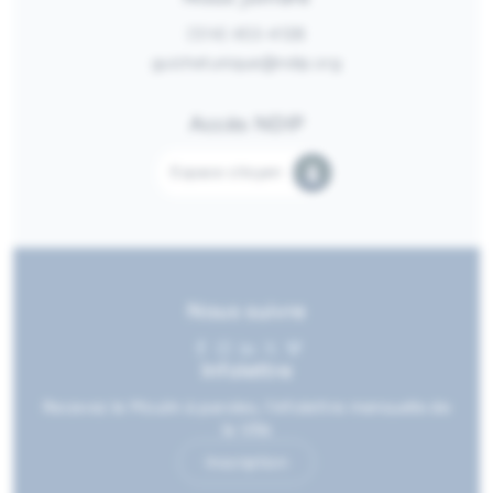
(514) 453-4128
guichetunique@ndip.org
Accès NDIP
Espace citoyen
Nous suivre
Infolettre
Recevez le Moulin à paroles, l’infolettre mensuelle de
la Ville
Inscription