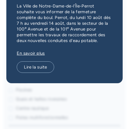
Services d'alerte
La Ville de Notre-Dame-de-l’Île-Perrot
souhaite vous informer de la fermeture
complète du boul. Perrot, du lundi 10 août dès
Guichet unique
7 h au vendredi 14 août, dans le secteur de la
e
e
100
Avenue et de la 101
Avenue pour
permettre les travaux de raccordement des
deux nouvelles conduites d’eau potable.
Sites récréatifs et parcs
En savoir plus
Aréna
Lire la suite
Patinoire extérieure
Parcs
Piscines
Quais et haltes riveraines
Centre nautique
Pistes multifonctionnelles