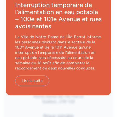
Interruption temporaire de
Bâtiments et services municipaux
l’alimentation en eau potable
– 100e et 101e Avenue et rues
Hôtel de ville
Districts
avoisinantes
Bibliothèque Marie-Uguay
District 1
Carrefour Notre-Dame
La Ville de Notre-Dame-de-l’Île-Perrot informe
Info-travaux
les personnes résidant dans le secteur de la
District 2
Ateliers municipaux
e
e
100
Avenue et de la 101
Avenue qu’une
District 3
interruption temporaire de l’alimentation en
Aréna Cité-des-jeunes
eau potable sera nécessaire au cours de la
District 4
Caserne 26
semaine du 10 août afin de compléter le
raccordement de deux nouvelles conduites.
District 5
Guichet unique
District 6
Lire la suite
GUICHET UNIQUE
Carrefour Notre-Dame
1300, boul. Don-Quichotte
Notre-Dame-de-l’Île-Perrot
Québec, J7W 1G2
Nous joindre