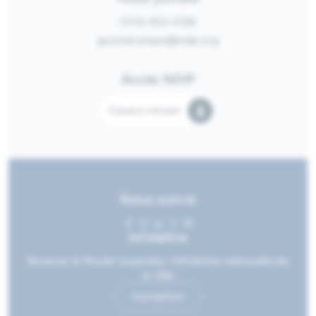
(514) 453-4128
guichetunique@ndip.org
Accès NDIP
Espace citoyen
Nous suivre
Infolettre
Recevez le Moulin à paroles, l’infolettre mensuelle de
la Ville
Inscription