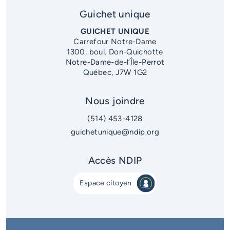
District 5
Guichet unique
District 6
GUICHET UNIQUE
Carrefour Notre-Dame
1300, boul. Don-Quichotte
Notre-Dame-de-l’Île-Perrot
Québec, J7W 1G2
Nous joindre
(514) 453-4128
guichetunique@ndip.org
Accès NDIP
Espace citoyen