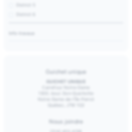
District 5
District 6
Info-travaux
Guichet unique
GUICHET UNIQUE
Carrefour Notre-Dame
1300, boul. Don-Quichotte
Notre-Dame-de-l’Île-Perrot
Québec, J7W 1G2
Nous joindre
(514) 453-4128