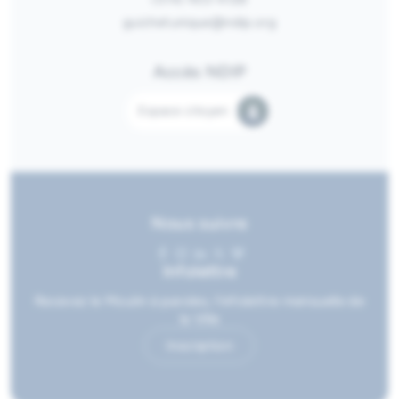
guichetunique@ndip.org
Accès NDIP
Espace citoyen
Nous suivre
Infolettre
Recevez le Moulin à paroles, l’infolettre mensuelle de
la Ville
Inscription