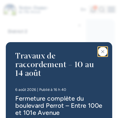
Entreprises
Aller au contenu principal
Interactive map
Alertes
Recherc
4
En
Me
À propos de la ville
Accès rapides
District 2
Actualités
Infolettre
Travaux de
Calendrier des événements
raccordement – 10 au
#Tellement beau | Attraits
14 août
touristiques
Emplois à la Ville
• Mis à jour à
16 h 49
6 août 2026
| Publié à 16 h 40
Fermeture complète du
Carte interactive
boulevard Perrot – Entre 100e
Services en ligne
et 101e Avenue