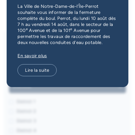
Services d'alerte
La Ville de Notre-Dame-de-l’Île-Perrot
souhaite vous informer de la fermeture
complète du boul. Perrot, du lundi 10 août dès
Guichet unique
7 h au vendredi 14 août, dans le secteur de la
e
e
100
Avenue et de la 101
Avenue pour
permettre les travaux de raccordement des
deux nouvelles conduites d’eau potable.
Sites récréatifs et parcs
En savoir plus
Aréna
Bâtiments et services municipaux
Lire la suite
Patinoire extérieure
Hôtel de ville
Parcs
Districts
Bibliothèque Marie-Uguay
Piscines
District 1
Carrefour Notre-Dame
Quais et haltes riveraines
District 2
Ateliers municipaux
Centre nautique
District 3
Aréna Cité-des-jeunes
Pistes multifonctionnelles
District 4
Caserne 26